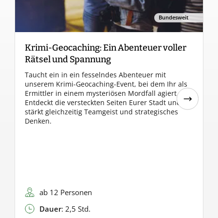
Bundesweit
Krimi-Geocaching: Ein Abenteuer voller
C
Rätsel und Spannung
Taucht ein in ein fesselndes Abenteuer mit
E
unserem Krimi-Geocaching-Event, bei dem Ihr als
t
Ermittler in einem mysteriösen Mordfall agiert.
T
Entdeckt die versteckten Seiten Eurer Stadt und
f
stärkt gleichzeitig Teamgeist und strategisches
G
Denken.
w
ab 12 Personen
Dauer
: 2,5 Std.