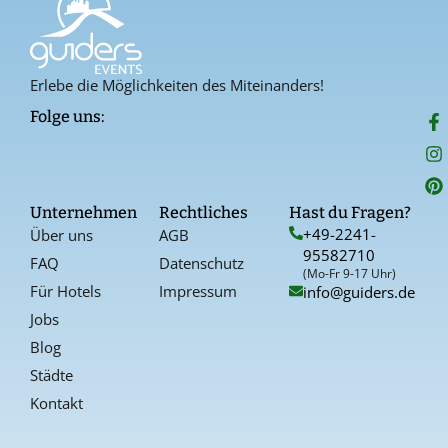
Erlebe die Möglichkeiten des Miteinanders!
F
I
P
Folge uns:
a
n
i
c
s
n
e
t
t
b
a
e
o
g
r
Unternehmen
Rechtliches
Hast du Fragen?
o
r
e
+49-2241-
Über uns
AGB
k
a
s
95582710
-
t
FAQ
Datenschutz
f
(Mo-Fr 9-17 Uhr)
Für Hotels
Impressum
info@guiders.de
Jobs
Blog
Städte
Kontakt