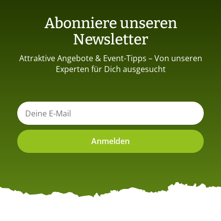
Abonniere unseren
Newsletter
Attraktive Angebote & Event-Tipps – Von unseren
Experten für Dich ausgesucht
E
m
a
Anmelden
i
l