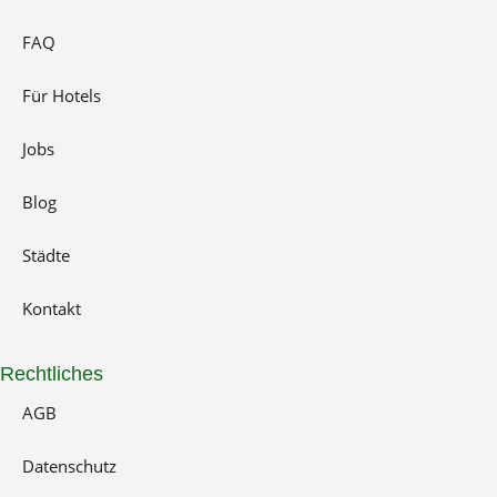
o
g
r
o
r
e
FAQ
k
a
s
-
m
t
Für Hotels
f
Jobs
Blog
Städte
Kontakt
Rechtliches
AGB
Datenschutz