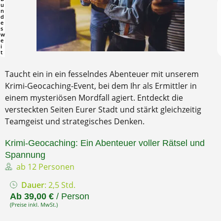
u
n
d
e
s
w
e
i
t
Taucht ein in ein fesselndes Abenteuer mit unserem
Krimi-Geocaching-Event, bei dem Ihr als Ermittler in
einem mysteriösen Mordfall agiert. Entdeckt die
versteckten Seiten Eurer Stadt und stärkt gleichzeitig
Teamgeist und strategisches Denken.
Krimi-Geocaching: Ein Abenteuer voller Rätsel und
Spannung
ab 12 Personen
Dauer
: 2,5 Std.
Ab 39,00 €
/ Person
(Preise inkl. MwSt.)