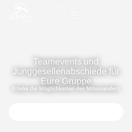
Zum
Inhalt
springen
Teamevents und
Junggesellenabschiede für
Eure Gruppe
Erlebe die Möglichkeiten des Miteinanders