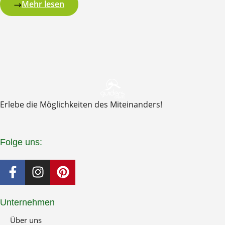
Mehr lesen
Erlebe die Möglichkeiten des Miteinanders!
Folge uns:
F
I
P
a
n
i
c
s
n
e
t
t
Unternehmen
b
a
e
Über uns