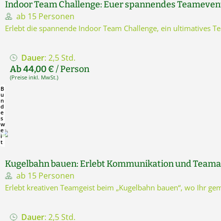
Indoor Team Challenge: Euer spannendes Teameven
ab 15 Personen
Erlebt die spannende Indoor Team Challenge, ein ultimatives 
Dauer
: 2,5 Std.
Ab 44,00 €
/ Person
(Preise inkl. MwSt.)
B
u
n
d
e
s
w
e
i
t
Kugelbahn bauen: Erlebt Kommunikation und Teama
ab 15 Personen
Erlebt kreativen Teamgeist beim „Kugelbahn bauen“, wo Ihr ge
Dauer
: 2,5 Std.