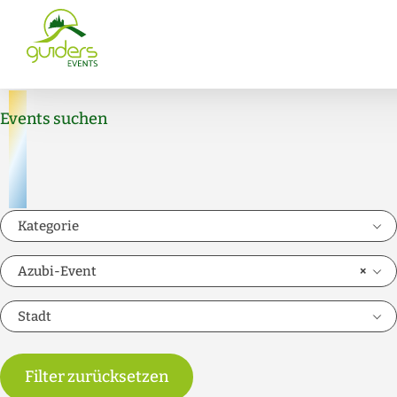
Zum
Inhalt
springen
Events suchen
Kategorie
Azubi-Event
×
Stadt
Filter zurücksetzen