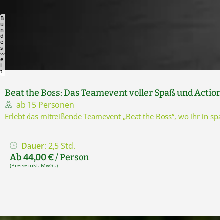
B
u
n
d
e
s
w
e
i
t
Beat the Boss: Das Teamevent voller Spaß und Actio
ab 15 Personen
Erlebt das mitreißende Teamevent „Beat the Boss“, wo Ihr in 
Dauer
: 2,5 Std.
Ab 44,00 €
/ Person
(Preise inkl. MwSt.)