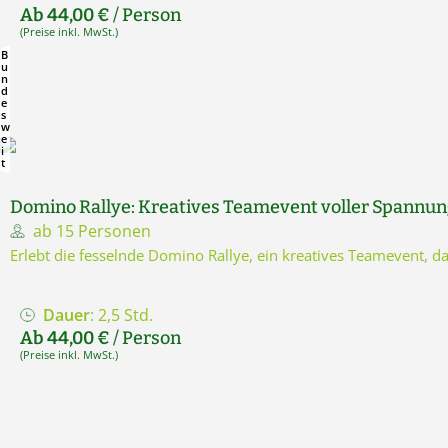
Ab 44,00 €
/ Person
(Preise inkl. MwSt.)
B
u
n
d
e
s
w
e
i
t
Domino Rallye: Kreatives Teamevent voller Spannu
ab 15 Personen
Erlebt die fesselnde Domino Rallye, ein kreatives Teamevent,
Dauer
: 2,5 Std.
Ab 44,00 €
/ Person
(Preise inkl. MwSt.)