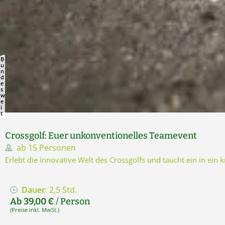
B
u
n
d
e
s
w
e
i
t
Crossgolf: Euer unkonventionelles Teamevent
ab 15 Personen
Erlebt die innovative Welt des Crossgolfs und taucht ein in ei
Dauer
: 2,5 Std.
Ab 39,00 €
/ Person
(Preise inkl. MwSt.)