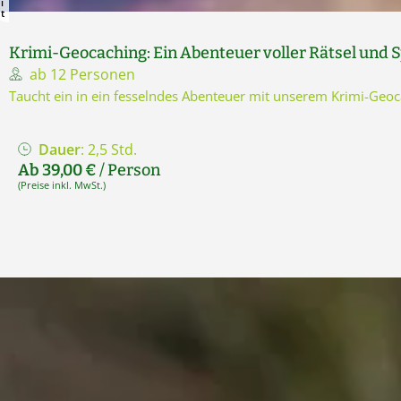
i
t
Krimi-Geocaching: Ein Abenteuer voller Rätsel und
ab 12 Personen
Taucht ein in ein fesselndes Abenteuer mit unserem Krimi-Geocac
Dauer
: 2,5 Std.
Ab 39,00 €
/ Person
(Preise inkl. MwSt.)