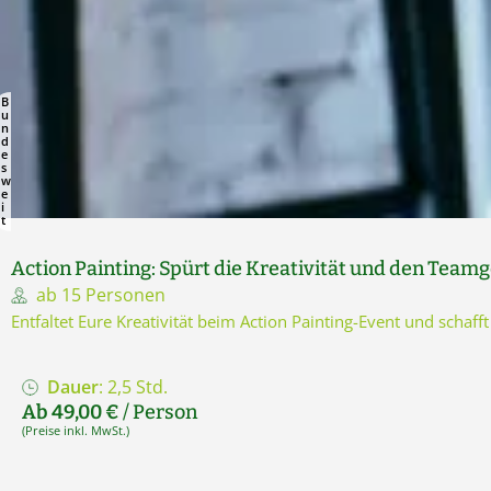
B
u
n
d
e
s
w
e
i
t
Action Painting: Spürt die Kreativität und den Teamg
ab 15 Personen
Entfaltet Eure Kreativität beim Action Painting-Event und schaf
Dauer
: 2,5 Std.
Ab 49,00 €
/ Person
(Preise inkl. MwSt.)