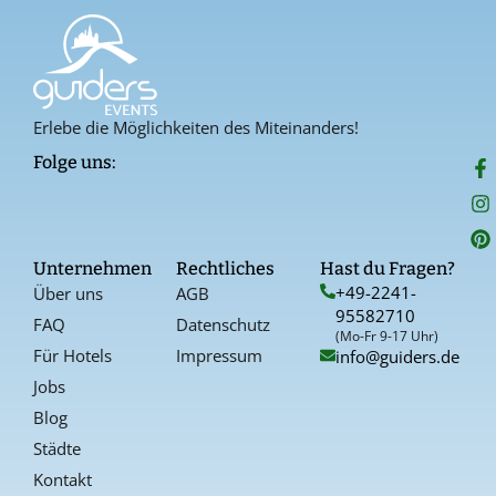
Erlebe die Möglichkeiten des Miteinanders!
F
I
P
Folge uns:
a
n
i
c
s
n
e
t
t
b
a
e
o
g
r
Unternehmen
Rechtliches
Hast du Fragen?
o
r
e
+49-2241-
Über uns
AGB
k
a
s
95582710
-
t
FAQ
Datenschutz
f
(Mo-Fr 9-17 Uhr)
Für Hotels
Impressum
info@guiders.de
Jobs
Blog
Städte
Kontakt