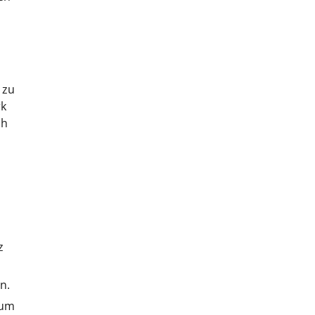
 zu
rk
ch
z
n.
 um