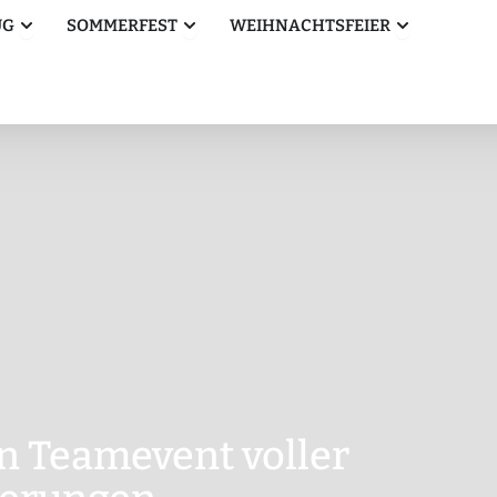
Öffne Betriebsausflug
Öffne Sommerfest
Öffne Weihn
UG
SOMMERFEST
WEIHNACHTSFEIER
n Teamevent voller