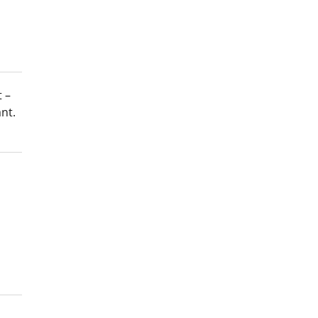
 –
nt.