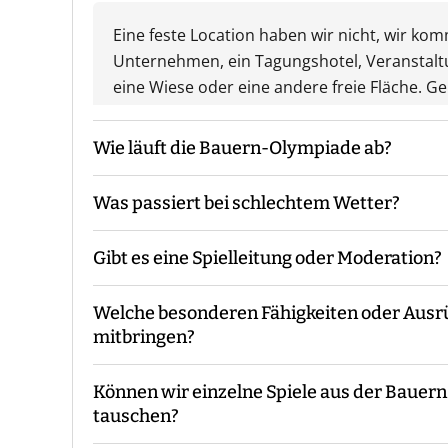
Eine feste Location haben wir nicht, wir ko
Unternehmen, ein Tagungshotel, Veranstalt
eine Wiese oder eine andere freie Fläche. Ge
Wie läuft die Bauern-Olympiade ab?
Was passiert bei schlechtem Wetter?
Der Guide kommt mit den Materialien zum v
die Gruppeneinteilung. Danach erfolgt eine E
Gibt es eine Spielleitung oder Moderation?
Während des Events begleitet Euch der Guide
Das Event findet grundsätzlich bei jedem We
Ende macht der Guide eine Auswertung und 
Unwetterwarnung.
Welche besonderen Fähigkeiten oder Aus
Bei unserer Bauern-Olympiade sind - je nac
mitbringen?
Euch vor Ort.
Können wir einzelne Spiele aus der Bauer
Es sind keine speziellen Vorkenntnisse oder
tauschen?
konzipiert, dass sie für alle Teilnehmer mac