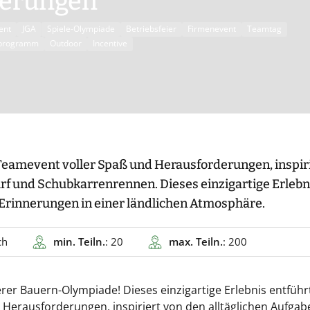
derungen
ent
JGA
Spiele-Olympiade
Betriebsfeier
Firmenevent
Teamtag
programm
Outdoor
Incentive
 Teamevent voller Spaß und Herausforderungen, inspir
 und Schubkarrenrennen. Dieses einzigartige Erlebn
 Erinnerungen in einer ländlichen Atmosphäre.
ch
min. Teiln.
: 20
max. Teiln.
: 200
erer Bauern-Olympiade! Dieses einzigartige Erlebnis entführ
r Herausforderungen, inspiriert von den alltäglichen Aufgab