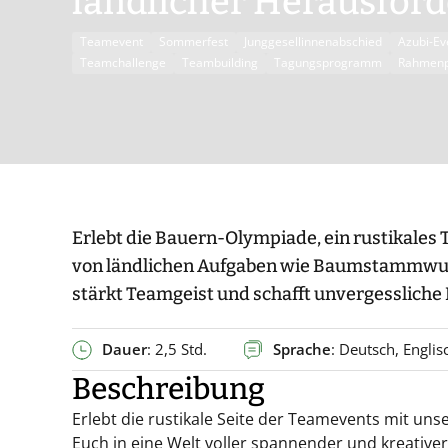
ländlicher Herausfor
Teamevent
Sommerfest
Junggesellinnenabschied
Azubi-Ev
Teamchallenge
Teambuilding
Tagungsprogramm
Rahmen
Erlebt die Bauern-Olympiade, ein rustikales
von ländlichen Aufgaben wie Baumstammwurf
stärkt Teamgeist und schafft unvergessliche
Dauer
: 2,5 Std.
Sprache
: Deutsch, Englis
Beschreibung
Erlebt die rustikale Seite der Teamevents mit uns
Euch in eine Welt voller spannender und kreative