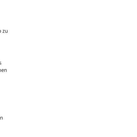
b zu
s
men
en