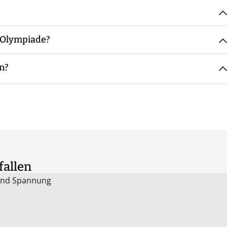
reichend Wasser mitzubringen.
ich.
n-Olympiade?
 Gruppen mit möglichst der gleichen Teilnehmerzahl. Bei
n, bei geringen Teilnehmerzahlen übernimmt das der
en?
der Personen pro Gruppe in der Regel zwischen sechs und
lt auch hier: übermäßig alkoholisierten Personen wird die
 verweigert. Die Entscheidung hierzu liegt im Ermessen
fallen