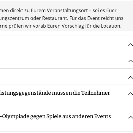
mmen direkt zu Eurem Veranstaltungsort – sei es Euer
ungszentrum oder Restaurant. Für das Event reicht uns
rne prüfen wir vorab Euren Vorschlag für die Location.
ereinbarten Treffpunkt, macht die Begrüßung sowie ggf.
inweisung in Materialien und Ablauf, bevor es losgeht.
 die ganze Zeit bzw. steht für Fragen zur Verfügung. Am
tter statt. Eine Ausnahme bildet eine amtliche
eine Siegerehrung.
rüstungsgegenstände müssen die Teilnehmer
h Teilnehmerzahl - immer ein oder mehrere Guides mit
n-Olympiade gegen Spiele aus anderen Events
 Ausrüstungsgegenstände erforderlich. Die Spiele sind so
hbar und unterhaltsam sind. Es empfiehlt sich, wetterfeste