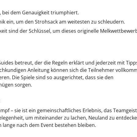
b, bei dem Genauigkeit triumphiert.
nik ein, um den Strohsack am weitesten zu schleudern.
eit sind der Schlüssel, um dieses originelle Melkwettbewer
ides betreut, der die Regeln erklärt und jederzeit mit Tipp
fachkundigen Anleitung können sich die Teilnehmer vollkom
en. Die Spiele sind so ausgerichtet, dass sie den
nügen sorgen.
:
pf – sie ist ein gemeinschaftliches Erlebnis, das Teamgeist
elegenheit, um miteinander zu lachen, Neuland zu entdeck
h lange nach dem Event bestehen bleiben.