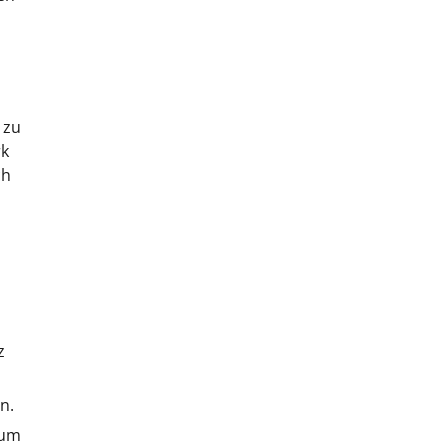
 zu
rk
ch
z
n.
 um