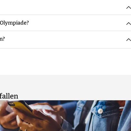
reichend Wasser mitzubringen.
ich.
n-Olympiade?
 Gruppen mit möglichst der gleichen Teilnehmerzahl. Bei
n, bei geringen Teilnehmerzahlen übernimmt das der
en?
der Personen pro Gruppe in der Regel zwischen sechs und
lt auch hier: übermäßig alkoholisierten Personen wird die
 verweigert. Die Entscheidung hierzu liegt im Ermessen
fallen