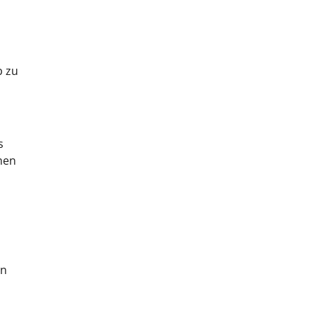
b zu
s
men
en