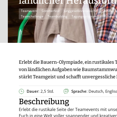
ländlicher Herausfor
Teamevent
Sommerfest
Junggesellinnenabschied
Azubi-Ev
Teamchallenge
Teambuilding
Tagungsprogramm
Rahmen
Erlebt die Bauern-Olympiade, ein rustikales
von ländlichen Aufgaben wie Baumstammwurf
stärkt Teamgeist und schafft unvergessliche
Dauer
: 2,5 Std.
Sprache
: Deutsch, Englis
Beschreibung
Erlebt die rustikale Seite der Teamevents mit uns
Euch in eine Welt voller spannender und kreative