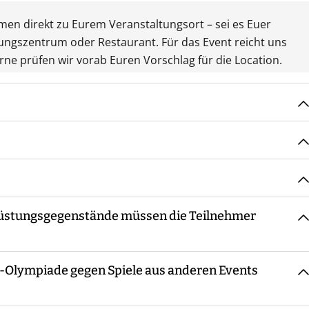
mmen direkt zu Eurem Veranstaltungsort – sei es Euer
ungszentrum oder Restaurant. Für das Event reicht uns
rne prüfen wir vorab Euren Vorschlag für die Location.
ereinbarten Treffpunkt, macht die Begrüßung sowie ggf.
inweisung in Materialien und Ablauf, bevor es losgeht.
 die ganze Zeit bzw. steht für Fragen zur Verfügung. Am
tter statt. Eine Ausnahme bildet eine amtliche
eine Siegerehrung.
rüstungsgegenstände müssen die Teilnehmer
h Teilnehmerzahl - immer ein oder mehrere Guides mit
n-Olympiade gegen Spiele aus anderen Events
 Ausrüstungsgegenstände erforderlich. Die Spiele sind so
hbar und unterhaltsam sind. Es empfiehlt sich, wetterfeste