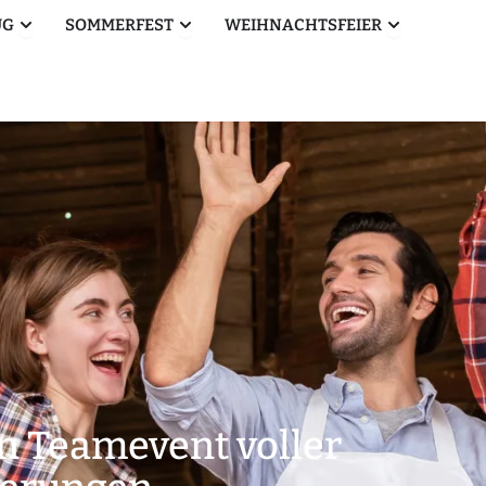
Öffne Betriebsausflug
Öffne Sommerfest
Öffne Weihn
UG
SOMMERFEST
WEIHNACHTSFEIER
n Teamevent voller