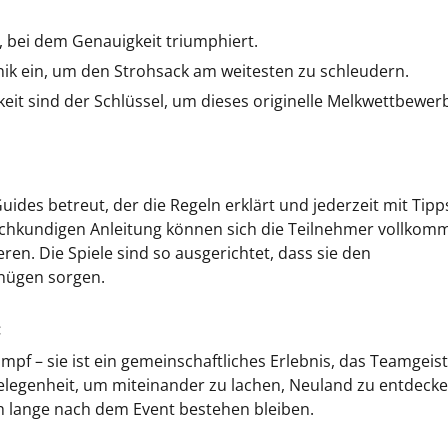
b, bei dem Genauigkeit triumphiert.
nik ein, um den Strohsack am weitesten zu schleudern.
eit sind der Schlüssel, um dieses originelle Melkwettbewer
ides betreut, der die Regeln erklärt und jederzeit mit Tipp
fachkundigen Anleitung können sich die Teilnehmer vollkom
en. Die Spiele sind so ausgerichtet, dass sie den
nügen sorgen.
:
pf – sie ist ein gemeinschaftliches Erlebnis, das Teamgeist
elegenheit, um miteinander zu lachen, Neuland zu entdeck
h lange nach dem Event bestehen bleiben.