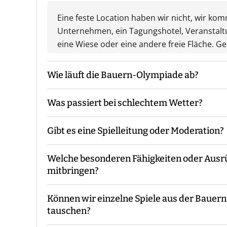
Eine feste Location haben wir nicht, wir ko
Unternehmen, ein Tagungshotel, Veranstalt
eine Wiese oder eine andere freie Fläche. Ge
Wie läuft die Bauern-Olympiade ab?
Was passiert bei schlechtem Wetter?
Der Guide kommt mit den Materialien zum v
die Gruppeneinteilung. Danach erfolgt eine E
Gibt es eine Spielleitung oder Moderation?
Während des Events begleitet Euch der Guide
Das Event findet grundsätzlich bei jedem We
Ende macht der Guide eine Auswertung und 
Unwetterwarnung.
Welche besonderen Fähigkeiten oder Aus
Bei unserer Bauern-Olympiade sind - je nac
mitbringen?
Euch vor Ort.
Können wir einzelne Spiele aus der Bauer
Es sind keine speziellen Vorkenntnisse oder
tauschen?
konzipiert, dass sie für alle Teilnehmer mac