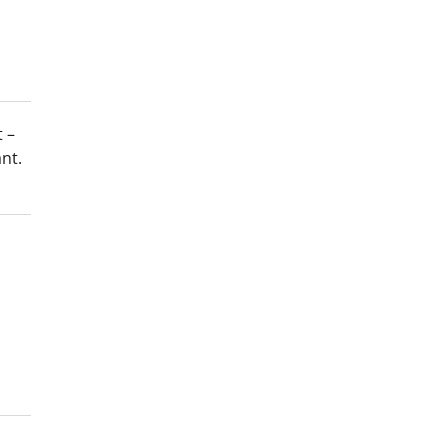
 –
nt.