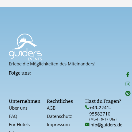
Erlebe die Möglichkeiten des Miteinanders!
F
I
P
Folge uns:
a
n
i
c
s
n
e
t
t
b
a
e
o
g
r
Unternehmen
Rechtliches
Hast du Fragen?
o
r
e
+49-2241-
Über uns
AGB
k
a
s
95582710
-
t
FAQ
Datenschutz
f
(Mo-Fr 9-17 Uhr)
Für Hotels
Impressum
info@guiders.de