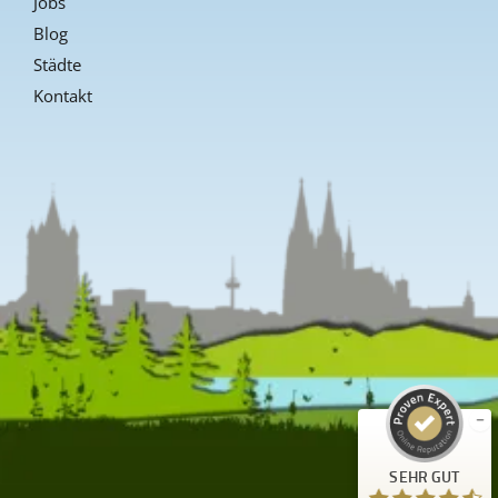
Jobs
Blog
Städte
Kontakt
Kundenbewertungen und Erfahrungen zu
Guiders Events
SEHR GUT
%
96
Empfehlungen auf
ProvenExpert.com
5,00
/
4,66
23
SEHR GUT
Bewertungen auf ProvenExpert.com