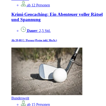
ab 12 Personen
Krimi-Geocaching: Ein Abenteuer voller Rätsel
und Spannung
Dauer
: 2,5 Std.
Ab 39,00 €
/ Person
(Preise inkl. MwSt.)
Bundesweit
ab 15 Personen