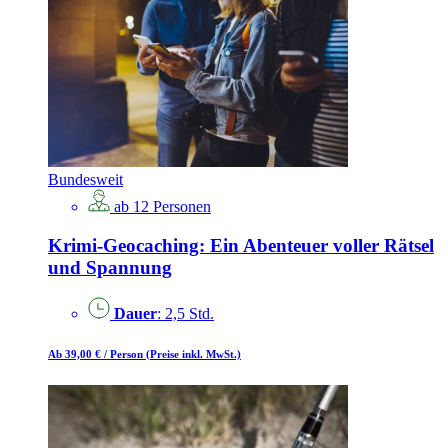
Bundesweit
ab 12 Personen
Krimi-Geocaching: Ein Abenteuer voller Rätsel
und Spannung
Dauer
: 2,5 Std.
Ab 39,00 €
/ Person
(Preise inkl. MwSt.)