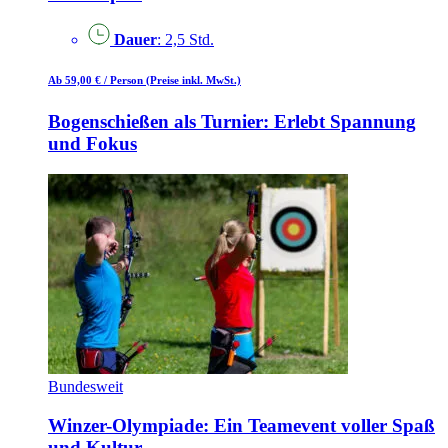
Dauer
: 2,5 Std.
Ab 59,00 €
/ Person
(Preise inkl. MwSt.)
Bogenschießen als Turnier: Erlebt Spannung
und Fokus
Bundesweit
Winzer-Olympiade: Ein Teamevent voller Spaß
und Kultur