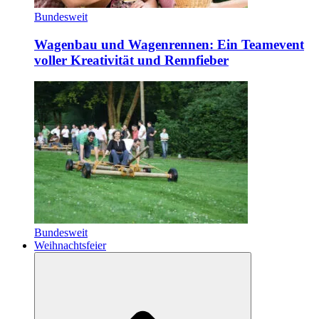
Bundesweit
Wagenbau und Wagenrennen: Ein Teamevent
voller Kreativität und Rennfieber
Bundesweit
Weihnachtsfeier