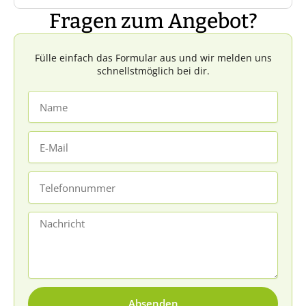
Kleidung zu tragen und ausreichend
ihr Euren Startzeitpunkt frei wählen.
Fragen zum Angebot?
Wasser mitzubringen.
Das Set muss innerhalb von drei Tagen
wieder zurückgesendet sein.
Fülle einfach das Formular aus und wir melden uns
schnellstmöglich bei dir.
Name
E-
Mail
Telefonnummer
Nachricht
Absenden