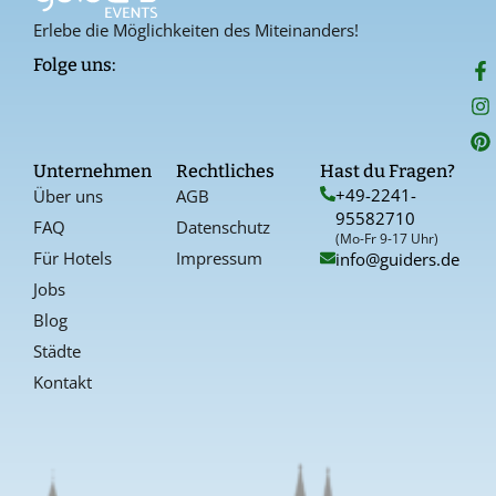
Erlebe die Möglichkeiten des Miteinanders!
F
I
P
Folge uns:
a
n
i
c
s
n
e
t
t
b
a
e
o
g
r
Unternehmen
Rechtliches
Hast du Fragen?
o
r
e
+49-2241-
Über uns
AGB
k
a
s
95582710
-
t
FAQ
Datenschutz
f
(Mo-Fr 9-17 Uhr)
Für Hotels
Impressum
info@guiders.de
Jobs
Blog
Städte
Kontakt