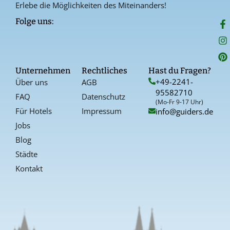
Erlebe die Möglichkeiten des Miteinanders!
F
I
P
Folge uns:
a
n
i
c
s
n
e
t
t
b
a
e
o
g
r
Unternehmen
Rechtliches
Hast du Fragen?
o
r
e
+49-2241-
Über uns
AGB
k
a
s
95582710
-
t
FAQ
Datenschutz
f
(Mo-Fr 9-17 Uhr)
Für Hotels
Impressum
info@guiders.de
Jobs
Blog
Städte
Kontakt