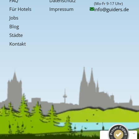
FAQ
Datenschutz
f
(Mo-Fr 9-17 Uhr)
Für Hotels
Impressum
info@guiders.de
Jobs
Blog
Städte
Kontakt
Kundenbewertungen und Erfahrungen zu
Guiders Events
SEHR GUT
%
96
Empfehlungen auf
ProvenExpert.com
5,00
/
4,66