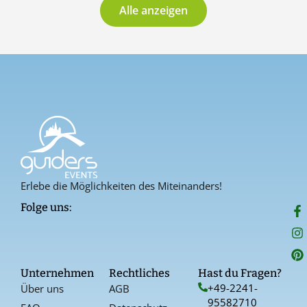
Alle anzeigen
Erlebe die Möglichkeiten des Miteinanders!
F
I
P
Folge uns:
a
n
i
c
s
n
e
t
t
b
a
e
o
g
r
Unternehmen
Rechtliches
Hast du Fragen?
o
r
e
+49-2241-
Über uns
AGB
k
a
s
95582710
-
t