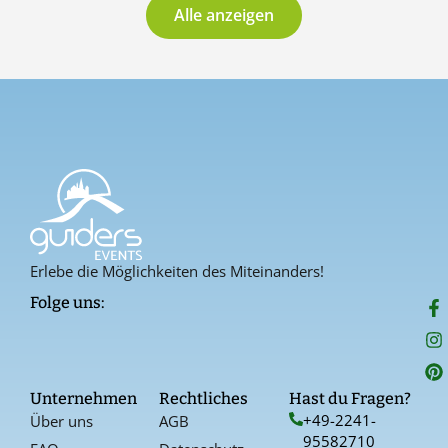
Alle anzeigen
Erlebe die Möglichkeiten des Miteinanders!
F
I
P
Folge uns:
a
n
i
c
s
n
e
t
t
b
a
e
o
g
r
Unternehmen
Rechtliches
Hast du Fragen?
o
r
e
+49-2241-
Über uns
AGB
k
a
s
95582710
-
t