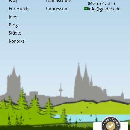
FAQ
Datenschutz
f
(Mo-Fr 9-17 Uhr)
Für Hotels
Impressum
info@guiders.de
Jobs
Blog
Städte
Kontakt
Kundenbewertungen und Erfahrungen zu
Guiders Events
SEHR GUT
%
96
Empfehlungen auf
ProvenExpert.com
5,00
/
4,66