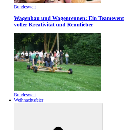
Bundesweit
Wagenbau und Wagenrennen: Ein Teamevent
voller Kreativität und Rennfieber
Bundesweit
Weihnachtsfeier