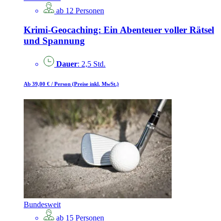
ab 12 Personen
Krimi-Geocaching: Ein Abenteuer voller Rätsel
und Spannung
Dauer
: 2,5 Std.
Ab 39,00 €
/ Person
(Preise inkl. MwSt.)
Bundesweit
ab 15 Personen