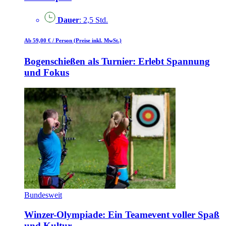
Dauer
: 2,5 Std.
Ab 59,00 €
/ Person
(Preise inkl. MwSt.)
Bogenschießen als Turnier: Erlebt Spannung
und Fokus
Bundesweit
Winzer-Olympiade: Ein Teamevent voller Spaß
und Kultur