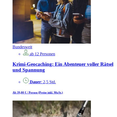
Bundesweit
ab 12 Personen
Krimi-Geocaching: Ein Abenteuer voller Rätsel
und Spannung
Dauer
: 2,5 Std.
Ab 39,00 €
/ Person
(Preise inkl. MwSt.)