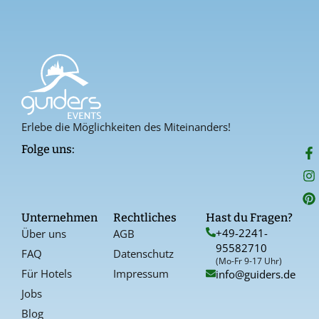
Erlebe die Möglichkeiten des Miteinanders!
F
I
P
Folge uns:
a
n
i
c
s
n
e
t
t
b
a
e
o
g
r
Unternehmen
Rechtliches
Hast du Fragen?
o
r
e
+49-2241-
Über uns
AGB
k
a
s
95582710
-
t
FAQ
Datenschutz
f
(Mo-Fr 9-17 Uhr)
Für Hotels
Impressum
info@guiders.de
Jobs
Blog