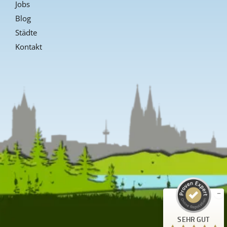
Jobs
Blog
Städte
Kontakt
Kundenbewertungen und Erfahrungen zu
Guiders Events
SEHR GUT
%
96
Empfehlungen auf
ProvenExpert.com
5,00
/
4,66
23
SEHR GUT
Bewertungen auf ProvenExpert.com