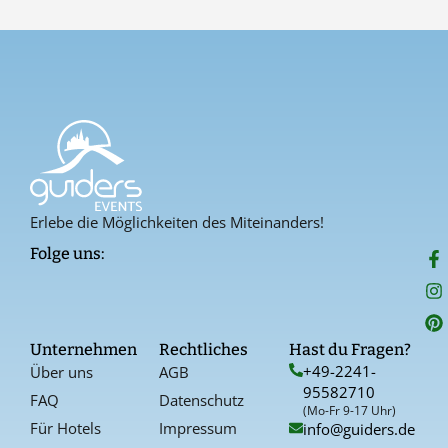
Erlebe die Möglichkeiten des Miteinanders!
F
I
P
Folge uns:
a
n
i
c
s
n
e
t
t
b
a
e
o
g
r
Unternehmen
Rechtliches
Hast du Fragen?
o
r
e
+49-2241-
Über uns
AGB
k
a
s
95582710
-
t
FAQ
Datenschutz
f
(Mo-Fr 9-17 Uhr)
Für Hotels
Impressum
info@guiders.de