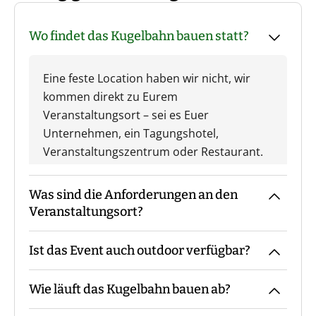
Wo findet das Kugelbahn bauen statt?
Eine feste Location haben wir nicht, wir
kommen direkt zu Eurem
Veranstaltungsort – sei es Euer
Unternehmen, ein Tagungshotel,
Veranstaltungszentrum oder Restaurant.
Was sind die Anforderungen an den
Veranstaltungsort?
Ist das Event auch outdoor verfügbar?
Der Veranstaltungsort braucht genügend
freie Fäche, um die Kugelbahn zu bauen.
Wie läuft das Kugelbahn bauen ab?
Optional können auch Tische in den Bau
Wir führen das Event aufgrund seines
integriert werden. Als Richtwert können
Charakters nur indoor durch.