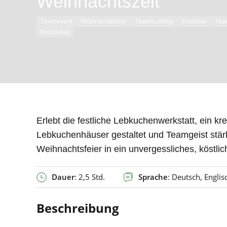
Weihnachtszeit
Teamevent
Weihnachtsfeier
Teambuilding
Incentive
Tea
Kreativität
Erlebt die festliche Lebkuchenwerkstatt, ein k
Lebkuchenhäuser gestaltet und Teamgeist stär
Weihnachtsfeier in ein unvergessliches, köstli
Dauer
: 2,5 Std.
Sprache
: Deutsch, Englis
Beschreibung