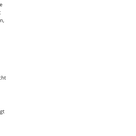
te
t
n,
cht
gt