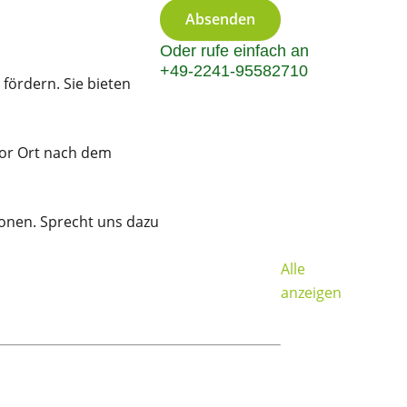
Absenden
Oder rufe einfach an
+49-2241-95582710
fördern. Sie bieten
vor Ort nach dem
sonen. Sprecht uns dazu
Alle
anzeigen
Crossgolf: Eu
ab 15 Person
Ab 39,00 €
/ Pers