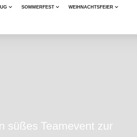
Öffne Betriebsausflug
Öffne Sommerfest
Öffne Wei
LUG
SOMMERFEST
WEIHNACHTSFEIER
in süßes Teamevent zur