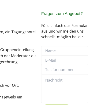
Fragen zum Angebot?
Fülle einfach das Formular
aus und wir melden uns
en, ein Tagungshotel,
schnellstmöglich bei dir.
Name
E-
Telefonnummer
Nachricht
 Gruppeneinteilung.
Mail
uch der Moderator die
gerehrung.
ch vor Ort.
s jeweils ein