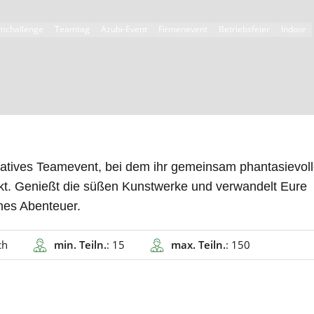
mchallenge
Teamtag
Azubi-Event
Firmenevent
Betriebsfeier
Indoor
reatives Teamevent, bei dem ihr gemeinsam phantasievol
kt. Genießt die süßen Kunstwerke und verwandelt Eure
ches Abenteuer.
ch
min. Teiln.
: 15
max. Teiln.
: 150