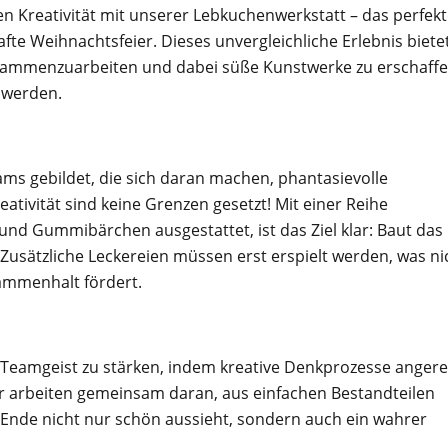
hen Kreativität mit unserer Lebkuchenwerkstatt – das perfek
te Weihnachtsfeier. Dieses unvergleichliche Erlebnis biete
sammenzuarbeiten und dabei süße Kunstwerke zu erschaffe
n werden.
ms gebildet, die sich daran machen, phantasievolle
ativität sind keine Grenzen gesetzt! Mit einer Reihe
nd Gummibärchen ausgestattet, ist das Ziel klar: Baut das
usätzliche Leckereien müssen erst erspielt werden, was ni
ammenhalt fördert.
n Teamgeist zu stärken, indem kreative Denkprozesse angere
r arbeiten gemeinsam daran, aus einfachen Bestandteilen
m Ende nicht nur schön aussieht, sondern auch ein wahrer