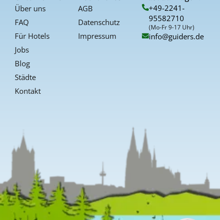
o
r
e
+49-2241-
Über uns
AGB
k
a
s
95582710
-
t
FAQ
Datenschutz
f
(Mo-Fr 9-17 Uhr)
Für Hotels
Impressum
info@guiders.de
Jobs
Blog
Städte
Kontakt
Kundenbewertungen und Erfahrungen zu
Guiders Events
SEHR GUT
%
96
Empfehlungen auf