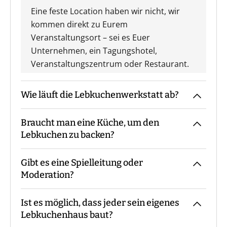
Eine feste Location haben wir nicht, wir
kommen direkt zu Eurem
Veranstaltungsort – sei es Euer
Unternehmen, ein Tagungshotel,
Veranstaltungszentrum oder Restaurant.
Wie läuft die Lebkuchenwerkstatt ab?
Braucht man eine Küche, um den
Der Moderator kommt mit den Materialien
Lebkuchen zu backen?
zum vereinbarten Treffpunkt, macht die
Begrüßung sowie ggf. die
Gibt es eine Spielleitung oder
Gruppeneinteilung. Danach erfolgt eine
Nein, der Lebkuchen wird baufertig
Moderation?
Einweisung in Materialien und Ablauf,
mitgebracht.
bevor es losgeht. Während des Events
Ist es möglich, dass jeder sein eigenes
begleitet Euch der Moderator die ganze
Bei unserer Lebkuchenwerkstatt sind - je
Lebkuchenhaus baut?
Zeit bzw. steht für Fragen zur Verfügung.
nach Teilnehmerzahl - immer ein oder