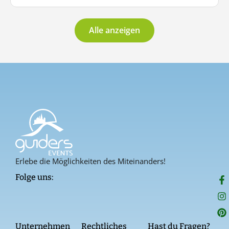
Alle anzeigen
Erlebe die Möglichkeiten des Miteinanders!
F
I
P
Folge uns:
a
n
i
c
s
n
e
t
t
b
a
e
o
g
r
Unternehmen
Rechtliches
Hast du Fragen?