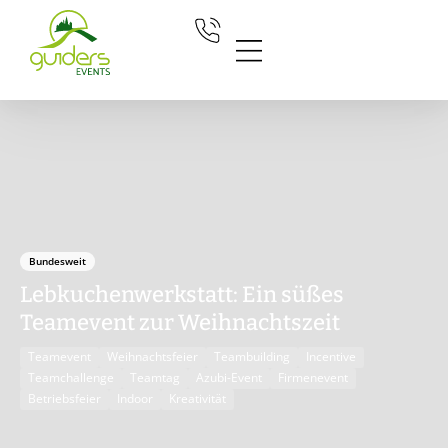
Zum
Inhalt
springen
Bundesweit
Lebkuchenwerkstatt: Ein süßes
Teamevent zur Weihnachtszeit
Teamevent
Weihnachtsfeier
Teambuilding
Incentive
Teamchallenge
Teamtag
Azubi-Event
Firmenevent
Betriebsfeier
Indoor
Kreativität