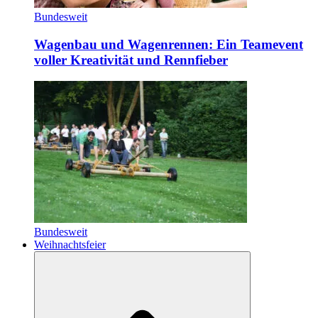
Bundesweit
Wagenbau und Wagenrennen: Ein Teamevent
voller Kreativität und Rennfieber
Bundesweit
Weihnachtsfeier