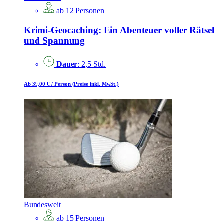
ab 12 Personen
Krimi-Geocaching: Ein Abenteuer voller Rätsel
und Spannung
Dauer
: 2,5 Std.
Ab 39,00 €
/ Person
(Preise inkl. MwSt.)
Bundesweit
ab 15 Personen