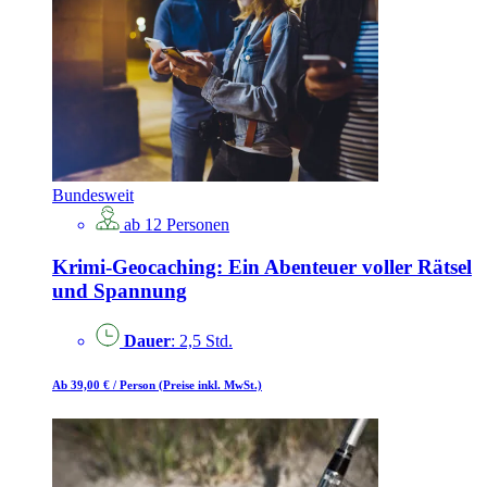
Bundesweit
ab 12 Personen
Krimi-Geocaching: Ein Abenteuer voller Rätsel
und Spannung
Dauer
: 2,5 Std.
Ab 39,00 €
/ Person
(Preise inkl. MwSt.)