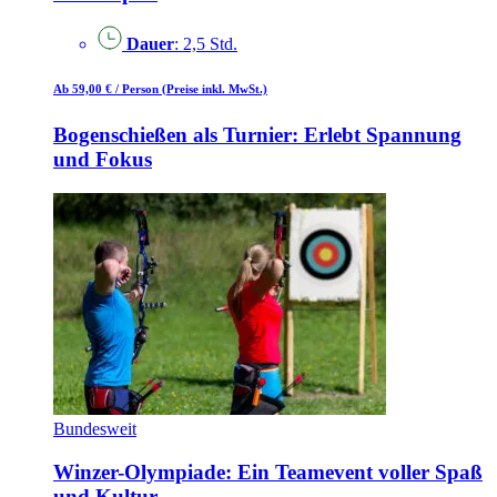
Dauer
: 2,5 Std.
Ab 59,00 €
/ Person
(Preise inkl. MwSt.)
Bogenschießen als Turnier: Erlebt Spannung
und Fokus
Bundesweit
Winzer-Olympiade: Ein Teamevent voller Spaß
und Kultur