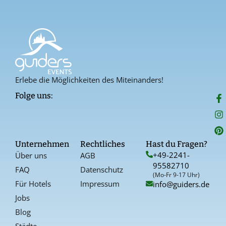
Erlebe die Möglichkeiten des Miteinanders!
F
I
P
Folge uns:
a
n
i
c
s
n
e
t
t
b
a
e
o
g
r
Unternehmen
Rechtliches
Hast du Fragen?
o
r
e
+49-2241-
Über uns
AGB
k
a
s
95582710
-
t
FAQ
Datenschutz
f
(Mo-Fr 9-17 Uhr)
Für Hotels
Impressum
info@guiders.de
Jobs
Blog