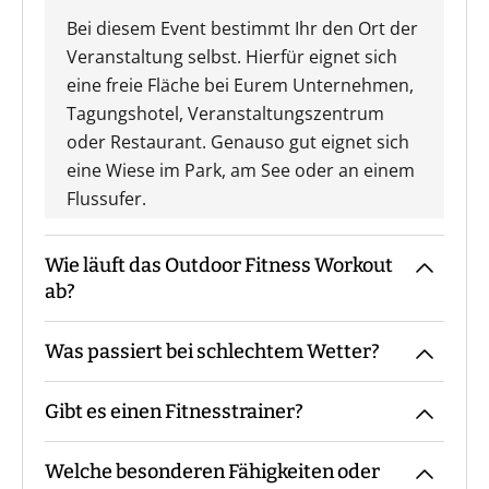
Bei diesem Event bestimmt Ihr den Ort der
Veranstaltung selbst. Hierfür eignet sich
eine freie Fläche bei Eurem Unternehmen,
Tagungshotel, Veranstaltungszentrum
oder Restaurant. Genauso gut eignet sich
eine Wiese im Park, am See oder an einem
Flussufer.
Wie läuft das Outdoor Fitness Workout
ab?
Was passiert bei schlechtem Wetter?
Der Fitnesstrainer kommt mit den
Materialien zum vereinbarten Treffpunkt,
Gibt es einen Fitnesstrainer?
macht die Begrüßung sowie ggf. die
Das Event findet grundsätzlich bei jedem
Gruppeneinteilung. Danach erfolgt eine
Wetter statt. Eine Ausnahme bildet eine
Einweisung in Materialien und Ablauf,
Welche besonderen Fähigkeiten oder
amtliche Unwetterwarnung.
Bei unserem Outdoor Fitness Workout ist