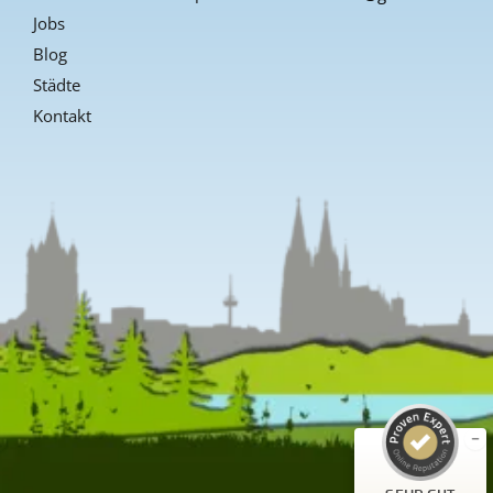
Jobs
Blog
Städte
Kontakt
Kundenbewertungen und Erfahrungen zu
Guiders Events
SEHR GUT
%
96
Empfehlungen auf
ProvenExpert.com
5,00
/
4,66
23