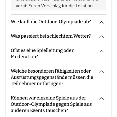
vorab Euren Vorschlag für die Location.
Wie läuft die Outdoor-Olympiade ab?
Was passiert bei schlechtem Wetter?
Der Guide kommt mit den Materialien zum
vereinbarten Treffpunkt, macht die
Gibt es eine Spielleitung oder
Begrüßung sowie ggf. die
Das Event findet grundsätzlich bei jedem
Moderation?
Gruppeneinteilung. Danach erfolgt eine
Wetter statt. Eine Ausnahme bildet eine
Einweisung in Materialien und Ablauf,
amtliche Unwetterwarnung.
Welche besonderen Fähigkeiten oder
bevor es losgeht. Während des Events
Bei unserer Outdoor-Olympiade sind - je
Ausrüstungsgegenstände müssen die
begleitet Euch der Guide die ganze Zeit
nach Teilnehmerzahl - immer ein oder
Teilnehmer mitbringen?
bzw. steht für Fragen zur Verfügung. Am
mehrere Guides mit Euch vor Ort.
Ende macht der Guide eine Auswertung
Können wir einzelne Spiele aus der
und eine Siegerehrung.
Es sind keine speziellen Vorkenntnisse
Outdoor-Olympiade gegen Spiele aus
oder Ausrüstungsgegenstände
anderen Events tauschen?
erforderlich. Die Spiele sind so konzipiert,