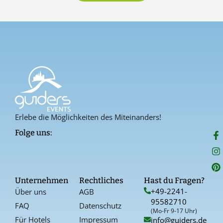
Erlebe die Möglichkeiten des Miteinanders!
F
I
P
Folge uns:
a
n
i
c
s
n
e
t
t
b
a
e
o
g
r
Unternehmen
Rechtliches
Hast du Fragen?
o
r
e
+49-2241-
Über uns
AGB
k
a
s
95582710
-
t
FAQ
Datenschutz
f
(Mo-Fr 9-17 Uhr)
Für Hotels
Impressum
info@guiders.de