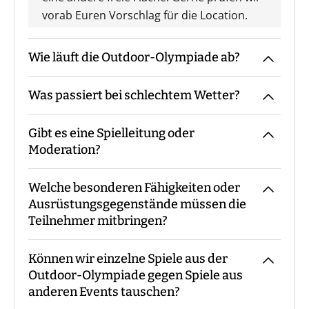
vorab Euren Vorschlag für die Location.
Wie läuft die Outdoor-Olympiade ab?
Was passiert bei schlechtem Wetter?
Der Guide kommt mit den Materialien zum
vereinbarten Treffpunkt, macht die
Gibt es eine Spielleitung oder
Begrüßung sowie ggf. die
Das Event findet grundsätzlich bei jedem
Moderation?
Gruppeneinteilung. Danach erfolgt eine
Wetter statt. Eine Ausnahme bildet eine
Einweisung in Materialien und Ablauf,
amtliche Unwetterwarnung.
Welche besonderen Fähigkeiten oder
bevor es losgeht. Während des Events
Bei unserer Outdoor-Olympiade sind - je
Ausrüstungsgegenstände müssen die
begleitet Euch der Guide die ganze Zeit
nach Teilnehmerzahl - immer ein oder
Teilnehmer mitbringen?
bzw. steht für Fragen zur Verfügung. Am
mehrere Guides mit Euch vor Ort.
Ende macht der Guide eine Auswertung
Können wir einzelne Spiele aus der
und eine Siegerehrung.
Es sind keine speziellen Vorkenntnisse
Outdoor-Olympiade gegen Spiele aus
oder Ausrüstungsgegenstände
anderen Events tauschen?
erforderlich. Die Spiele sind so konzipiert,