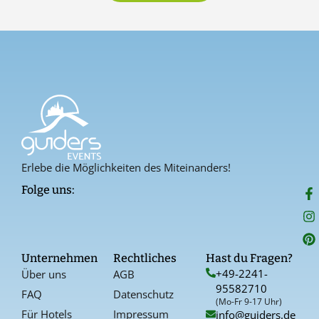
Erlebe die Möglichkeiten des Miteinanders!
F
I
P
Folge uns:
a
n
i
c
s
n
e
t
t
b
a
e
o
g
r
Unternehmen
Rechtliches
Hast du Fragen?
o
r
e
+49-2241-
Über uns
AGB
k
a
s
95582710
-
t
FAQ
Datenschutz
f
(Mo-Fr 9-17 Uhr)
Für Hotels
Impressum
info@guiders.de