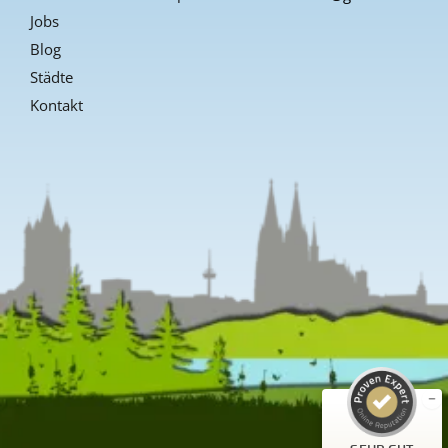
Jobs
Blog
Städte
Kontakt
Kundenbewertungen und Erfahrungen zu
Guiders Events
SEHR GUT
%
96
Empfehlungen auf
ProvenExpert.com
5,00
/
4,66
23