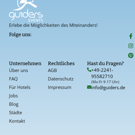
Erlebe die Möglichkeiten des Miteinanders!
F
I
P
Folge uns:
a
n
i
c
s
n
e
t
t
b
a
e
o
g
r
Unternehmen
Rechtliches
Hast du Fragen?
o
r
e
+49-2241-
Über uns
AGB
k
a
s
95582710
-
t
FAQ
Datenschutz
f
(Mo-Fr 9-17 Uhr)
Für Hotels
Impressum
info@guiders.de
Jobs
Blog
Städte
Kontakt