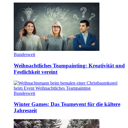
Bundesweit
Weihnachtliches Teampainting: Kreativität und
Festlichkeit vereint
Bundesweit
Winter Games: Das Teamevent für die kältere
Jahreszeit