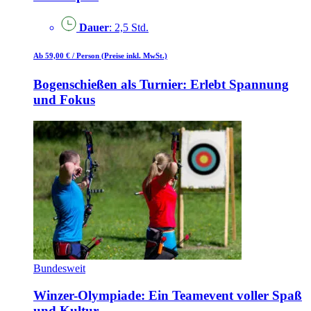
Dauer
: 2,5 Std.
Ab 59,00 €
/ Person
(Preise inkl. MwSt.)
Bogenschießen als Turnier: Erlebt Spannung
und Fokus
Bundesweit
Winzer-Olympiade: Ein Teamevent voller Spaß
und Kultur