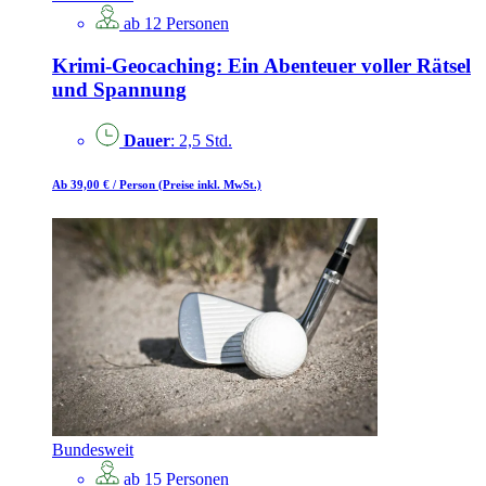
ab 12 Personen
Krimi-Geocaching: Ein Abenteuer voller Rätsel
und Spannung
Dauer
: 2,5 Std.
Ab 39,00 €
/ Person
(Preise inkl. MwSt.)
Bundesweit
ab 15 Personen