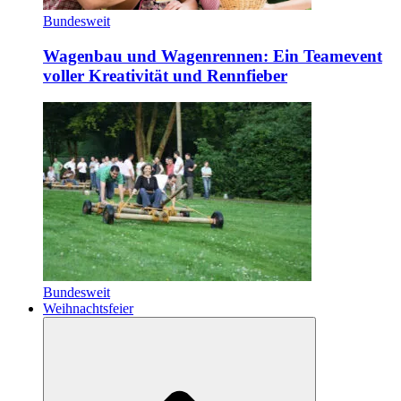
Bundesweit
Wagenbau und Wagenrennen: Ein Teamevent
voller Kreativität und Rennfieber
Bundesweit
Weihnachtsfeier