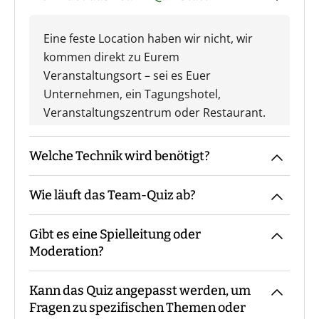
Eine feste Location haben wir nicht, wir
kommen direkt zu Eurem
Veranstaltungsort – sei es Euer
Unternehmen, ein Tagungshotel,
Veranstaltungszentrum oder Restaurant.
Welche Technik wird benötigt?
Wie läuft das Team-Quiz ab?
Wir benötigen einen Raum mit Beamer
und Leinwand oder einem großen
Gibt es eine Spielleitung oder
Bildschirm.
Der Moderator kommt mit den Materialien
Moderation?
zum vereinbarten Treffpunkt, macht die
Begrüßung sowie ggf. die
Kann das Quiz angepasst werden, um
Gruppeneinteilung. Danach erfolgt eine
Bei unserem Team-Quiz sind - je nach
Fragen zu spezifischen Themen oder
Einweisung in Materialien und Ablauf,
Teilnehmerzahl - immer ein oder mehrere