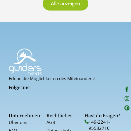
Alle anzeigen
Erlebe die Möglichkeiten des Miteinanders!
F
I
P
Folge uns:
a
n
i
c
s
n
e
t
t
b
a
e
o
g
r
Unternehmen
Rechtliches
Hast du Fragen?
o
r
e
+49-2241-
Über uns
AGB
k
a
s
95582710
-
t
FAQ
Datenschutz