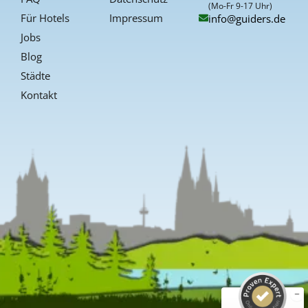
f
(Mo-Fr 9-17 Uhr)
Für Hotels
Impressum
info@guiders.de
Jobs
Blog
Städte
Kontakt
Kundenbewertungen und Erfahrungen zu
Guiders Events
SEHR GUT
%
96
Empfehlungen auf
ProvenExpert.com
5,00
/
4,66