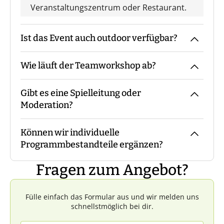
Veranstaltungszentrum oder Restaurant.
Ist das Event auch outdoor verfügbar?
Wie läuft der Teamworkshop ab?
Wir führen das Event aufgrund des
Charakters der Spiele nur indoor durch.
Gibt es eine Spielleitung oder
Der Trainer kommt mit den Materialien
Moderation?
zum vereinbarten Treffpunkt, macht die
Begrüßung und eine Einweisung in
Können wir individuelle
Materialien und Ablauf, bevor es losgeht.
Bei unserem Teamworkshop ist immer ein
Programmbestandteile ergänzen?
Während des Events begleitet Euch der
Trainer mit Euch vor Ort.
Trainer die ganze Zeit bzw. steht für Fragen
Fragen zum Angebot?
zur Verfügung. Am Ende macht der Trainer
Das ist in der Regel nicht möglich.
mit Euch eine Reflexion.
Fülle einfach das Formular aus und wir melden uns
schnellstmöglich bei dir.