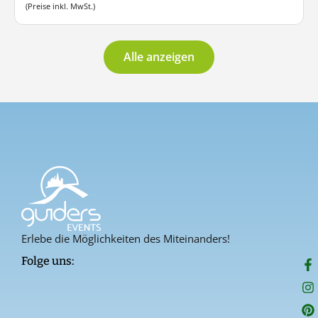
(Preise inkl. MwSt.)
Alle anzeigen
Erlebe die Möglichkeiten des Miteinanders!
F
I
P
Folge uns:
a
n
i
c
s
n
e
t
t
b
a
e