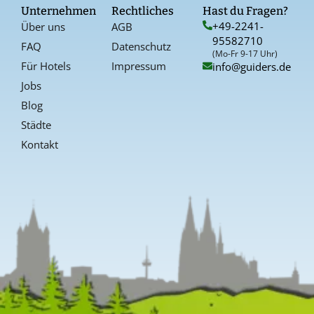
o
g
r
Unternehmen
Rechtliches
Hast du Fragen?
o
r
e
+49-2241-
Über uns
AGB
k
a
s
95582710
-
t
FAQ
Datenschutz
f
(Mo-Fr 9-17 Uhr)
Für Hotels
Impressum
info@guiders.de
Jobs
Blog
Städte
Kontakt
Kundenbewertungen und Erfahrungen zu
Guiders Events
SEHR GUT
%
96