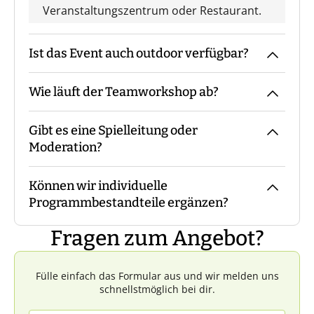
Veranstaltungszentrum oder Restaurant.
Ist das Event auch outdoor verfügbar?
Wie läuft der Teamworkshop ab?
Wir führen das Event aufgrund des
Charakters der Spiele nur indoor durch.
Gibt es eine Spielleitung oder
Der Trainer kommt mit den Materialien
Moderation?
zum vereinbarten Treffpunkt, macht die
Begrüßung und eine Einweisung in
Können wir individuelle
Materialien und Ablauf, bevor es losgeht.
Bei unserem Teamworkshop ist immer ein
Programmbestandteile ergänzen?
Während des Events begleitet Euch der
Trainer mit Euch vor Ort.
Trainer die ganze Zeit bzw. steht für Fragen
Fragen zum Angebot?
zur Verfügung. Am Ende macht der Trainer
Das ist in der Regel nicht möglich.
mit Euch eine Reflexion.
Fülle einfach das Formular aus und wir melden uns
schnellstmöglich bei dir.