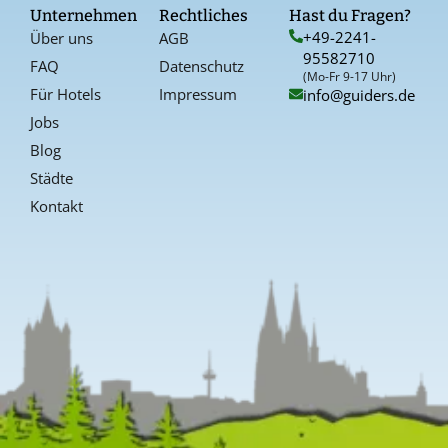
o
g
r
Unternehmen
Rechtliches
Hast du Fragen?
o
r
e
+49-2241-
Über uns
AGB
k
a
s
95582710
-
t
FAQ
Datenschutz
f
(Mo-Fr 9-17 Uhr)
Für Hotels
Impressum
info@guiders.de
Jobs
Blog
Städte
Kontakt
Kundenbewertungen und Erfahrungen zu
Guiders Events
SEHR GUT
%
96