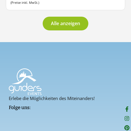
(Preise inkl. MwSt.)
Alle anzeigen
Erlebe die Möglichkeiten des Miteinanders!
F
I
P
Folge uns:
a
n
i
c
s
n
e
t
t
b
a
e