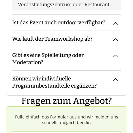
Veranstaltungszentrum oder Restaurant.
Ist das Event auch outdoor verfügbar?
Wie läuft der Teamworkshop ab?
Wir führen das Event aufgrund des
Charakters der Spiele nur indoor durch.
Gibt es eine Spielleitung oder
Der Trainer kommt mit den Materialien
Moderation?
zum vereinbarten Treffpunkt, macht die
Begrüßung und eine Einweisung in
Können wir individuelle
Materialien und Ablauf, bevor es losgeht.
Bei unserem Teamworkshop ist immer ein
Programmbestandteile ergänzen?
Während des Events begleitet Euch der
Trainer mit Euch vor Ort.
Trainer die ganze Zeit bzw. steht für Fragen
Fragen zum Angebot?
zur Verfügung. Am Ende macht der Trainer
Das ist in der Regel nicht möglich.
mit Euch eine Reflexion.
Fülle einfach das Formular aus und wir melden uns
schnellstmöglich bei dir.