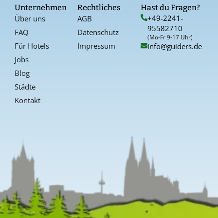
o
g
r
Unternehmen
Rechtliches
Hast du Fragen?
o
r
e
+49-2241-
Über uns
AGB
k
a
s
95582710
-
t
FAQ
Datenschutz
f
(Mo-Fr 9-17 Uhr)
Für Hotels
Impressum
info@guiders.de
Jobs
Blog
Städte
Kontakt
Kundenbewertungen und Erfahrungen zu
Guiders Events
SEHR GUT
%
96