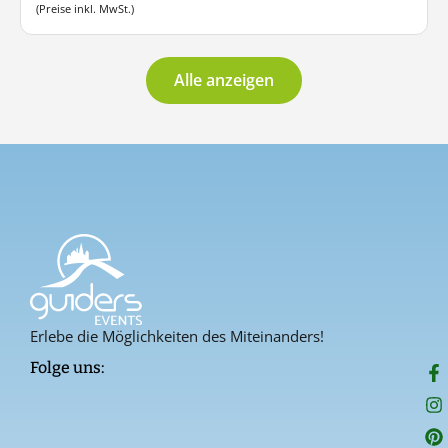
(Preise inkl. MwSt.)
Alle anzeigen
Erlebe die Möglichkeiten des Miteinanders!
F
I
P
Folge uns:
a
n
i
c
s
n
e
t
t
b
a
e