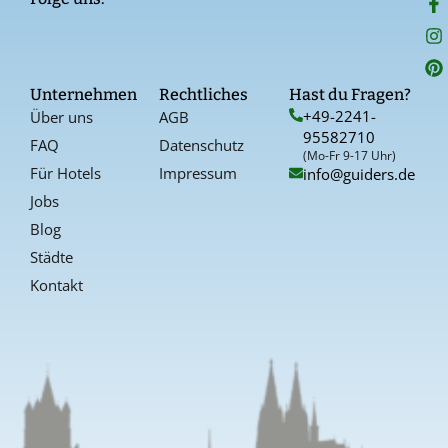
a
n
i
c
s
n
e
t
t
b
a
e
o
g
r
Unternehmen
Rechtliches
Hast du Fragen?
o
r
e
+49-2241-
Über uns
AGB
k
a
s
95582710
-
t
FAQ
Datenschutz
f
(Mo-Fr 9-17 Uhr)
Für Hotels
Impressum
info@guiders.de
Jobs
Blog
Städte
Kontakt