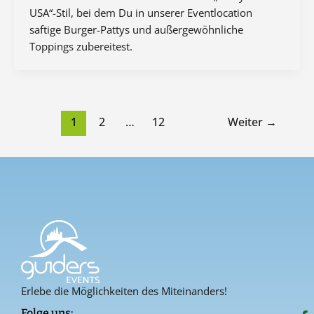
USA“-Stil, bei dem Du in unserer Eventlocation
saftige Burger-Pattys und außergewöhnliche
Toppings zubereitest.
1
2
…
12
Weiter
→
Erlebe die Möglichkeiten des Miteinanders!
F
I
P
Folge uns: