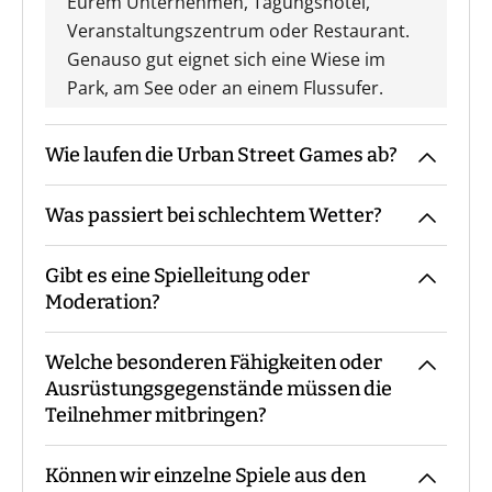
Eurem Unternehmen, Tagungshotel,
Veranstaltungszentrum oder Restaurant.
Genauso gut eignet sich eine Wiese im
Park, am See oder an einem Flussufer.
Wie laufen die Urban Street Games ab?
Was passiert bei schlechtem Wetter?
Der Guide kommt mit den Materialien zum
vereinbarten Treffpunkt, macht die
Gibt es eine Spielleitung oder
Begrüßung sowie ggf. die
Das Event findet grundsätzlich bei jedem
Moderation?
Gruppeneinteilung. Danach erfolgt eine
Wetter statt. Eine Ausnahme bildet eine
Einweisung in Materialien und Ablauf,
amtliche Unwetterwarnung.
Welche besonderen Fähigkeiten oder
bevor es losgeht. Während des Events
Bei unseren Urban Street Games sind - je
Ausrüstungsgegenstände müssen die
begleitet Euch der Guide die ganze Zeit
nach Teilnehmerzahl - immer ein oder
Teilnehmer mitbringen?
bzw. steht für Fragen zur Verfügung. Am
mehrere Guides mit Euch vor Ort.
Ende macht der Guide eine Auswertung
Können wir einzelne Spiele aus den
und eine Siegerehrung.
Es sind keine speziellen Vorkenntnisse