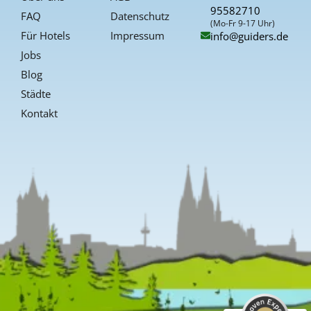
k
a
s
95582710
-
t
FAQ
Datenschutz
f
(Mo-Fr 9-17 Uhr)
Für Hotels
Impressum
info@guiders.de
Jobs
Blog
Städte
Kontakt
Kundenbewertungen und Erfahrungen zu
Guiders Events
SEHR GUT
%
96
Empfehlungen auf
ProvenExpert.com
5,00
/
4,66