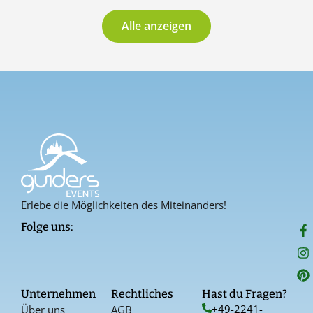
Alle anzeigen
Erlebe die Möglichkeiten des Miteinanders!
F
I
P
Folge uns:
a
n
i
c
s
n
e
t
t
b
a
e
o
g
r
Unternehmen
Rechtliches
Hast du Fragen?
o
r
e
+49-2241-
Über uns
AGB