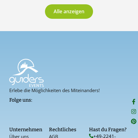
Alle anzeigen
Erlebe die Möglichkeiten des Miteinanders!
F
I
P
Folge uns:
a
n
i
c
s
n
e
t
t
b
a
e
o
g
r
Unternehmen
Rechtliches
Hast du Fragen?
o
r
e
+49-2241-
Über uns
AGB