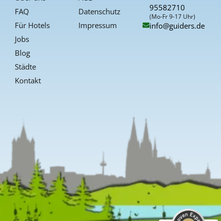
k
a
s
95582710
-
t
FAQ
Datenschutz
f
(Mo-Fr 9-17 Uhr)
Für Hotels
Impressum
info@guiders.de
Jobs
Blog
Städte
Kontakt
Kundenbewertungen und Erfahrungen zu
Guiders Events
SEHR GUT
%
96
Empfehlungen auf
ProvenExpert.com
5,00
/
4,66