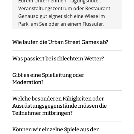
Eurem Unternehmen, Tagungshotel,
Veranstaltungszentrum oder Restaurant.
Genauso gut eignet sich eine Wiese im
Park, am See oder an einem Flussufer.
Wie laufen die Urban Street Games ab?
Was passiert bei schlechtem Wetter?
Der Guide kommt mit den Materialien zum
vereinbarten Treffpunkt, macht die
Gibt es eine Spielleitung oder
Begrüßung sowie ggf. die
Das Event findet grundsätzlich bei jedem
Moderation?
Gruppeneinteilung. Danach erfolgt eine
Wetter statt. Eine Ausnahme bildet eine
Einweisung in Materialien und Ablauf,
amtliche Unwetterwarnung.
Welche besonderen Fähigkeiten oder
bevor es losgeht. Während des Events
Bei unseren Urban Street Games sind - je
Ausrüstungsgegenstände müssen die
begleitet Euch der Guide die ganze Zeit
nach Teilnehmerzahl - immer ein oder
Teilnehmer mitbringen?
bzw. steht für Fragen zur Verfügung. Am
mehrere Guides mit Euch vor Ort.
Ende macht der Guide eine Auswertung
Können wir einzelne Spiele aus den
und eine Siegerehrung.
Es sind keine speziellen Vorkenntnisse