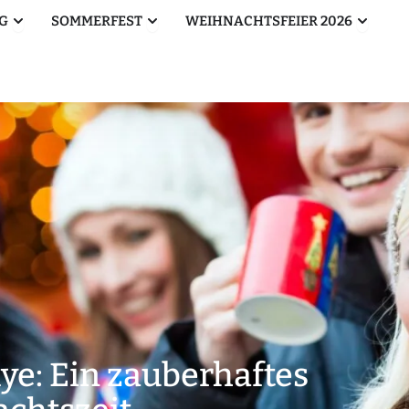
Öffne Betriebsausflug
Öffne Sommerfest
Öffne W
G
SOMMERFEST
WEIHNACHTSFEIER 2026
e: Ein zauberhaftes