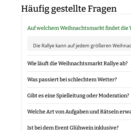
Häufig gestellte Fragen
Auf welchem Weihnachtsmarkt findet die 
Die Rallye kann auf jedem größeren Weihnac
Wie läuft die Weihnachtsmarkt Rallye ab?
Was passiert bei schlechtem Wetter?
Der Guide kommt mit den Materialien zum v
die Gruppeneinteilung. Danach erfolgt eine E
Gibt es eine Spielleitung oder Moderation?
Während des Events begleitet Euch der Guide
Das Event findet grundsätzlich bei jedem We
Ende macht der Guide eine Auswertung und 
Unwetterwarnung.
Welche Art von Aufgaben und Rätseln erwa
Bei unserer Weihnachtsmarkt Rallye sind - 
mit Euch vor Ort.
Ist bei dem Event Glühwein inklusive?
Die Aufgaben und Rätsel sind darauf ausgele