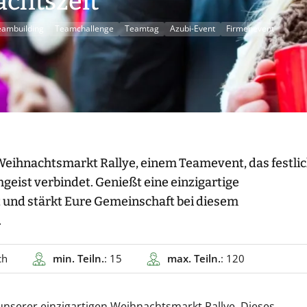
chtszeit
eambuilding
Teamchallenge
Teamtag
Azubi-Event
Firmenevent
 Weihnachtsmarkt Rallye, einem Teamevent, das festli
ist verbindet. Genießt eine einzigartige
und stärkt Eure Gemeinschaft bei diesem
.
ch
min. Teiln.
: 15
max. Teiln.
: 120
 unserer einzigartigen Weihnachtsmarkt Rallye. Dieses