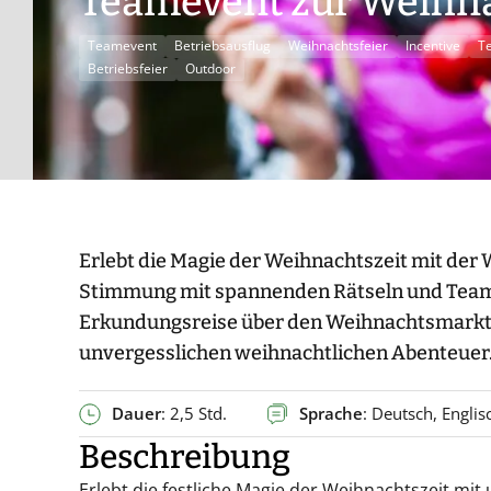
Teamevent zur Weihna
Teamevent
Betriebsausflug
Weihnachtsfeier
Incentive
T
Betriebsfeier
Outdoor
Erlebt die Magie der Weihnachtszeit mit der
Stimmung mit spannenden Rätseln und Teamge
Erkundungsreise über den Weihnachtsmarkt 
unvergesslichen weihnachtlichen Abenteuer
Dauer
: 2,5 Std.
Sprache
: Deutsch, Englis
Beschreibung
Erlebt die festliche Magie der Weihnachtszeit mit