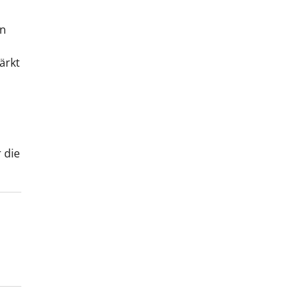
en
ärkt
 die