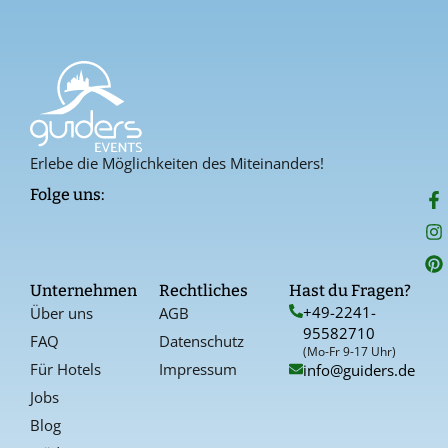
Erlebe die Möglichkeiten des Miteinanders!
F
I
P
Folge uns:
a
n
i
c
s
n
e
t
t
b
a
e
o
g
r
Unternehmen
Rechtliches
Hast du Fragen?
o
r
e
+49-2241-
Über uns
AGB
k
a
s
95582710
-
t
FAQ
Datenschutz
f
(Mo-Fr 9-17 Uhr)
Für Hotels
Impressum
info@guiders.de
Jobs
Blog