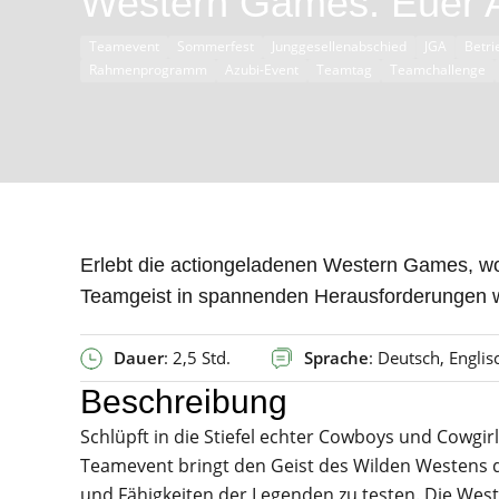
Western Games: Euer 
Teamevent
Sommerfest
Junggesellenabschied
JGA
Betri
Rahmenprogramm
Azubi-Event
Teamtag
Teamchallenge
Erlebt die actiongeladenen Western Games, wo
Teamgeist in spannenden Herausforderungen wi
Dauer
: 2,5 Std.
Sprache
: Deutsch, Englis
Beschreibung
Schlüpft in die Stiefel echter Cowboys und Cowg
Teamevent bringt den Geist des Wilden Westens di
und Fähigkeiten der Legenden zu testen. Die We