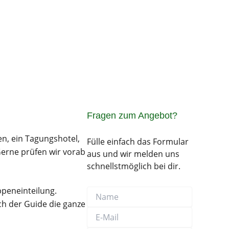
Fragen zum Angebot?
en, ein Tagungshotel,
Fülle einfach das Formular
Gerne prüfen wir vorab
aus und wir melden uns
schnellstmöglich bei dir.
ppeneinteilung.
Name
E-
Telefonnummer
Nachricht
Mail
ch der Guide die ganze