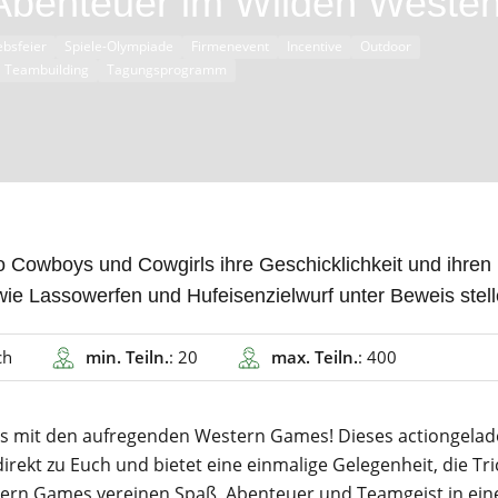
Abenteuer im Wilden Weste
ebsfeier
Spiele-Olympiade
Firmenevent
Incentive
Outdoor
Teambuilding
Tagungsprogramm
 Cowboys und Cowgirls ihre Geschicklichkeit und ihren
e Lassowerfen und Hufeisenzielwurf unter Beweis stell
ch
min. Teiln.
: 20
max. Teiln.
: 400
irls mit den aufregenden Western Games! Dieses actiongela
rekt zu Euch und bietet eine einmalige Gelegenheit, die Tri
stern Games vereinen Spaß, Abenteuer und Teamgeist in ei