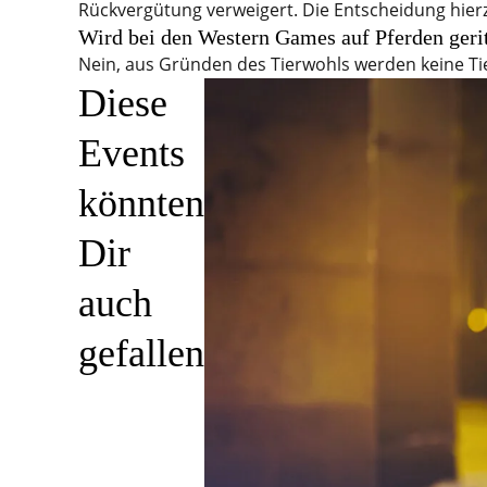
Rückvergütung verweigert. Die Entscheidung hierz
Wird bei den Western Games auf Pferden geri
Nein, aus Gründen des Tierwohls werden keine Tie
Diese
Events
könnten
Dir
auch
gefallen