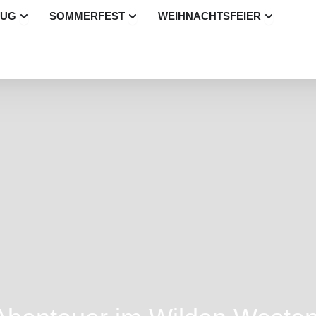
Öffne Betriebsausflug
Öffne Sommerfest
Öffne Wei
LUG
SOMMERFEST
WEIHNACHTSFEIER