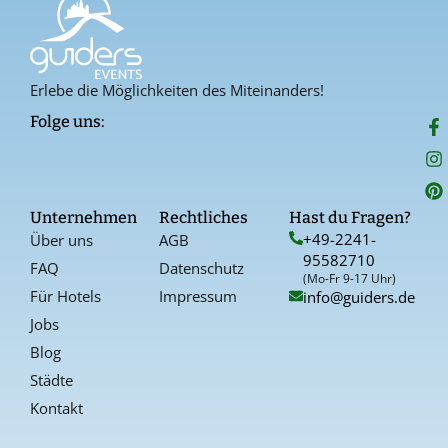
Erlebe die Möglichkeiten des Miteinanders!
F
I
P
Folge uns:
a
n
i
c
s
n
e
t
t
b
a
e
o
g
r
Unternehmen
Rechtliches
Hast du Fragen?
o
r
e
+49-2241-
Über uns
AGB
k
a
s
95582710
-
t
FAQ
Datenschutz
f
(Mo-Fr 9-17 Uhr)
Für Hotels
Impressum
info@guiders.de
Jobs
Blog
Städte
Kontakt