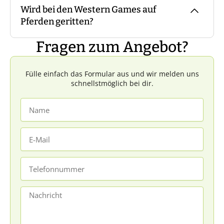
Wird bei den Western Games auf
Sprecht uns dazu gerne an.
Wie bei allen risikobehafteten Aktivitäten
Pferden geritten?
gilt auch hier: übermäßig alkoholisierten
Personen wird die Teilnahme ohne
Fragen zum Angebot?
Anspruch auf Rückvergütung verweigert.
Nein, aus Gründen des Tierwohls werden
Die Entscheidung hierzu liegt im Ermessen
keine Tiere vor Ort sein.
Fülle einfach das Formular aus und wir melden uns
des Guides vor Ort.
schnellstmöglich bei dir.
Name
E-
Mail
Telefonnummer
Nachricht