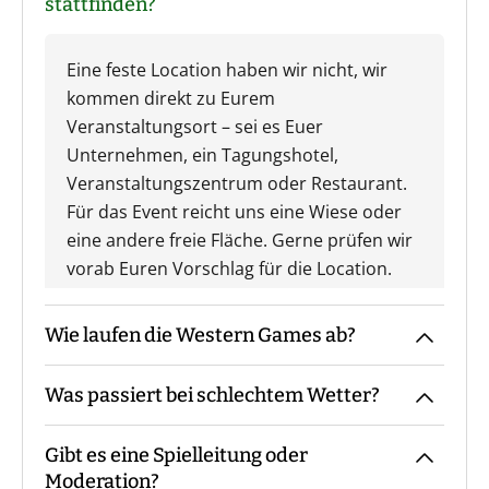
stattfinden?
Eine feste Location haben wir nicht, wir
kommen direkt zu Eurem
Veranstaltungsort – sei es Euer
Unternehmen, ein Tagungshotel,
Veranstaltungszentrum oder Restaurant.
Für das Event reicht uns eine Wiese oder
eine andere freie Fläche. Gerne prüfen wir
vorab Euren Vorschlag für die Location.
Wie laufen die Western Games ab?
Was passiert bei schlechtem Wetter?
Der Guide kommt mit den Materialien zum
vereinbarten Treffpunkt, macht die
Gibt es eine Spielleitung oder
Begrüßung sowie ggf. die
Das Event findet grundsätzlich bei jedem
Moderation?
Gruppeneinteilung. Danach erfolgt eine