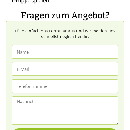
Gruppe spielen?
der Personen pro Gruppe in der Regel
zwischen fünf und acht Personen. Sprecht
Fragen zum Angebot?
uns dazu gerne an.
Dazu würden wir nicht raten, da dadurch
der Charakter des Events verändert wird,
Fülle einfach das Formular aus und wir melden uns
und ein Teil der Spannung verloren geht.
schnellstmöglich bei dir.
Name
E-
Mail
Telefonnummer
Nachricht