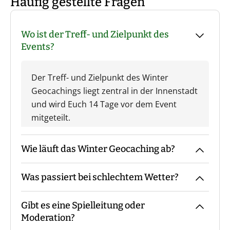
Häufig gestellte Fragen
Wo ist der Treff- und Zielpunkt des
Events?
Der Treff- und Zielpunkt des Winter
Geocachings liegt zentral in der Innenstadt
und wird Euch 14 Tage vor dem Event
mitgeteilt.
Wie läuft das Winter Geocaching ab?
Was passiert bei schlechtem Wetter?
Der Guide kommt mit den Materialien zum
vereinbarten Treffpunkt, macht die
Gibt es eine Spielleitung oder
Begrüßung sowie ggf. die
Das Event findet grundsätzlich bei jedem
Moderation?
Gruppeneinteilung. Danach erfolgt eine
Wetter statt. Eine Ausnahme bilden