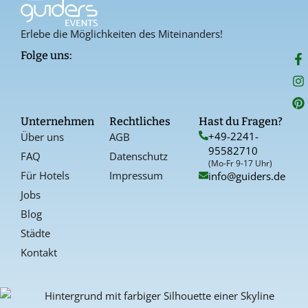
Erlebe die Möglichkeiten des Miteinanders!
F
I
P
Folge uns:
a
n
i
c
s
n
e
t
t
b
a
e
o
g
r
Unternehmen
Rechtliches
Hast du Fragen?
o
r
e
+49-2241-
Über uns
AGB
k
a
s
95582710
-
t
FAQ
Datenschutz
f
(Mo-Fr 9-17 Uhr)
Für Hotels
Impressum
info@guiders.de
Jobs
Blog
Städte
Kontakt