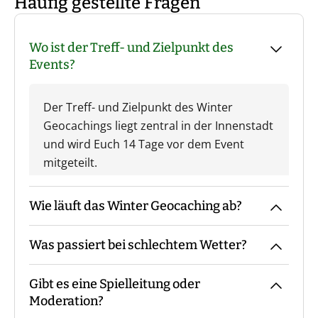
Häufig gestellte Fragen
Wo ist der Treff- und Zielpunkt des
Events?
Der Treff- und Zielpunkt des Winter
Geocachings liegt zentral in der Innenstadt
und wird Euch 14 Tage vor dem Event
mitgeteilt.
Wie läuft das Winter Geocaching ab?
Was passiert bei schlechtem Wetter?
Der Guide kommt mit den Materialien zum
vereinbarten Treffpunkt, macht die
Gibt es eine Spielleitung oder
Begrüßung sowie ggf. die
Das Event findet grundsätzlich bei jedem
Moderation?
Gruppeneinteilung. Danach erfolgt eine
Wetter statt. Eine Ausnahme bilden