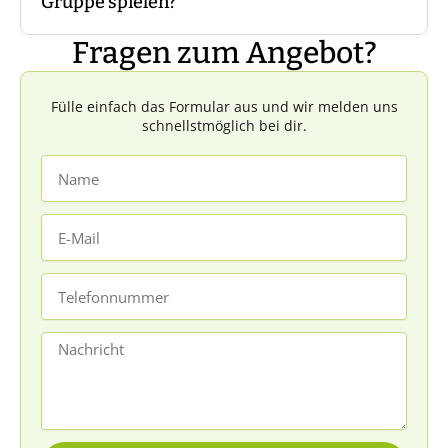
Gruppe spielen?
der Personen pro Gruppe in der Regel
zwischen fünf und acht Personen. Sprecht
Fragen zum Angebot?
uns dazu gerne an.
Dazu würden wir nicht raten, da dadurch
der Charakter des Events verändert wird,
Fülle einfach das Formular aus und wir melden uns
und ein Teil der Spannung verloren geht.
schnellstmöglich bei dir.
Name
E-
Mail
Telefonnummer
Nachricht