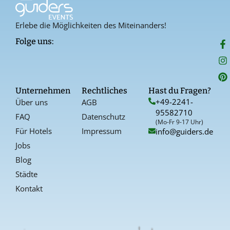
Erlebe die Möglichkeiten des Miteinanders!
F
I
P
Folge uns:
a
n
i
c
s
n
e
t
t
b
a
e
o
g
r
Unternehmen
Rechtliches
Hast du Fragen?
o
r
e
+49-2241-
Über uns
AGB
k
a
s
95582710
-
t
FAQ
Datenschutz
f
(Mo-Fr 9-17 Uhr)
Für Hotels
Impressum
info@guiders.de
Jobs
Blog
Städte
Kontakt