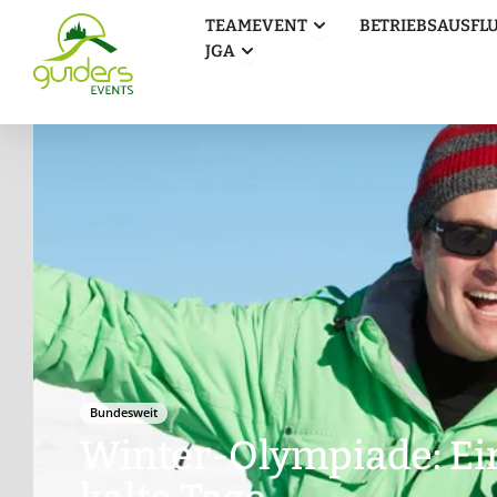
Zum
Öffne Teamevent
TEAMEVENT
BETRIEBSAUSFL
Inhalt
Öffne JGA
JGA
springen
Bundesweit
Winter-Olympiade: Ein