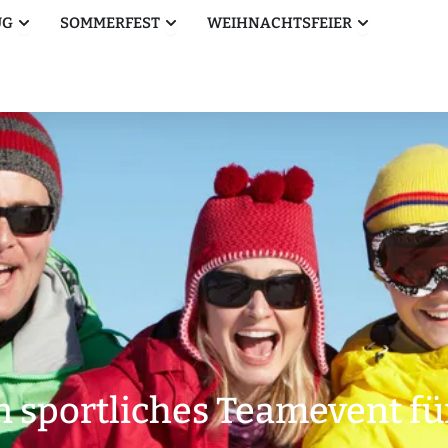
Öffne Betriebsausflug
Öffne Sommerfest
Öffne Weihn
UG
SOMMERFEST
WEIHNACHTSFEIER
 sportliches Teamevent fü