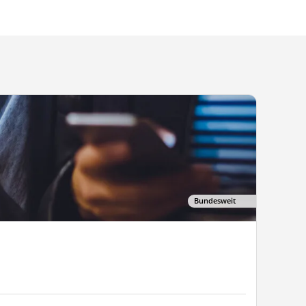
Bundesweit
Crossg
ab 1
Dau