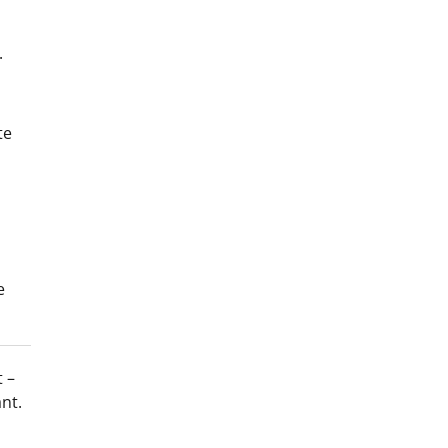
.
te
e
 –
nt.