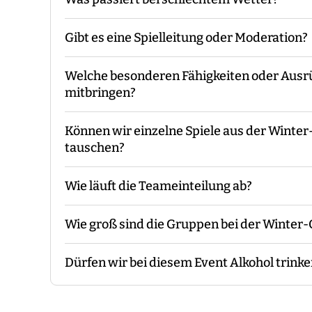
Der Guide kommt mit den Materialien zum v
die Gruppeneinteilung. Danach erfolgt eine E
Gibt es eine Spielleitung oder Moderation?
Während des Events begleitet Euch der Guide
Das Event findet grundsätzlich bei jedem We
Ende macht der Guide eine Auswertung und 
Unwetterwarnung.
Welche besonderen Fähigkeiten oder Aus
Bei unserer Winter-Olympiade sind - je nac
mitbringen?
Euch vor Ort.
Können wir einzelne Spiele aus der Winte
Es sind keine speziellen Vorkenntnisse oder
tauschen?
konzipiert, dass sie für alle Teilnehmer mac
und bequeme Kleidung zu tragen, sowie aus
Wie läuft die Teameinteilung ab?
Das ist im Rahmen unseres Programms mögl
Wie groß sind die Gruppen bei der Winter
Wir benötigen immer eine gerade Anzahl von
größeren Events könnt Ihr das vorab mache
Dürfen wir bei diesem Event Alkohol trink
Guide vor Ort nach dem Zufallsprinzip.
Je nach Teilnehmerzahl variiert die Anzahl 
zehn Personen. Sprecht uns dazu gerne an.
Wie bei allen risikobehafteten Aktivitäten gi