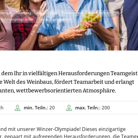
llenge
Teamtag
Azubi-Event
Firmenevent
Betriebsfeier
Rahmenprogramm
Tagungsprogramm
 dem Ihr in vielfältigen Herausforderungen Teamgeist
die Welt des Weinbaus, fördert Teamarbeit und erlangt
manten, wettbewerbsorientierten Atmosphäre.
ch
min. Teiln.
: 20
max. Teiln.
: 200
and mit unserer Winzer-Olympiade! Dieses einzigartige
, gepaart mit aufregenden Herausforderungen, die Teamge