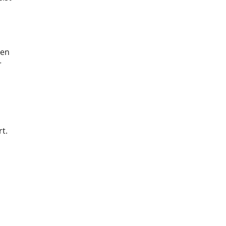
den
r
t.