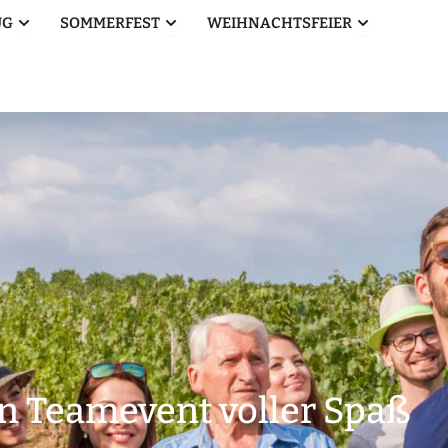
Öffne Betriebsausflug
Öffne Sommerfest
Öffne Weihn
UG
SOMMERFEST
WEIHNACHTSFEIER
n Teamevent voller Spaß