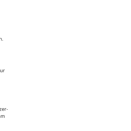
n.
zur
zer-
eam