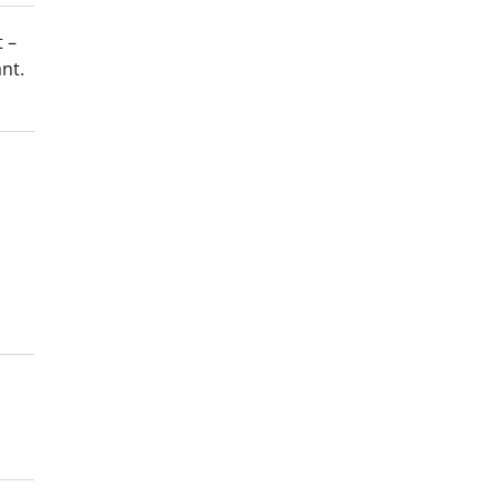
 –
nt.