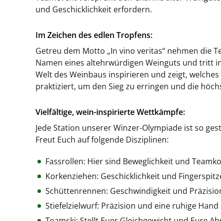
und Geschicklichkeit erfordern.
Im Zeichen des edlen Tropfens:
Getreu dem Motto „In vino veritas“ nehmen die Tea
Namen eines altehrwürdigen Weinguts und tritt in
Welt des Weinbaus inspirieren und zeigt, welch
praktiziert, um den Sieg zu erringen und die höch
Vielfältige, wein-inspirierte Wettkämpfe:
Jede Station unserer Winzer-Olympiade ist so ges
Freut Euch auf folgende Disziplinen:
Fassrollen: Hier sind Beweglichkeit und Teamkoo
Korkenziehen: Geschicklichkeit und Fingerspitz
Schüttenrennen: Geschwindigkeit und Präzisio
Stiefelzielwurf: Präzision und eine ruhige Hand
Teamski: Stellt Euer Gleichgewicht und Eure A