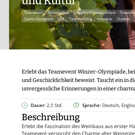
und Kultur
Teamevent
Sommerfest
Junggesellinnenabschied
Teamcha
Spiele-Olympiade
JGA
Teambuilding
Incentive
Outdoor
Erlebt das Teamevent Winzer-Olympiade, bei
und Geschicklichkeit beweist. Taucht ein in 
unvergessliche Erinnerungen in einer char
Dauer
: 2,5 Std.
Sprache
: Deutsch, Englis
Beschreibung
Erlebt die Faszination des Weinbaus aus erster H
Teamevent versprüht den Charme alter Weingüter