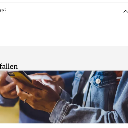
n, bei geringen Teilnehmerzahlen übernimmt das der
ve?
der Personen pro Gruppe in der Regel zwischen sechs und
inklusive. Wie bei allen risikobehafteten Aktivitäten gilt
onen wird die Teilnahme ohne Anspruch auf Rückvergütung
m Ermessen des Guides vor Ort."
fallen