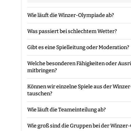
Wie läuft die Winzer-Olympiade ab?
Was passiert bei schlechtem Wetter?
Der Guide kommt mit den Materialien zum v
die Gruppeneinteilung. Danach erfolgt eine E
Gibt es eine Spielleitung oder Moderation?
Während des Events begleitet Euch der Guide
Das Event findet grundsätzlich bei jedem We
Ende macht der Guide eine Auswertung und 
Unwetterwarnung.
Welche besonderen Fähigkeiten oder Aus
Bei unserer Winzer-Olympiade sind - je nac
mitbringen?
Euch vor Ort.
Können wir einzelne Spiele aus der Winze
Es sind keine speziellen Vorkenntnisse oder
tauschen?
konzipiert, dass sie für alle Teilnehmer mac
und bequeme Kleidung zu tragen, sowie aus
Wie läuft die Teameinteilung ab?
Das ist im Rahmen unseres Programms mögl
Wie groß sind die Gruppen bei der Winzer
Wir benötigen immer eine gerade Anzahl von