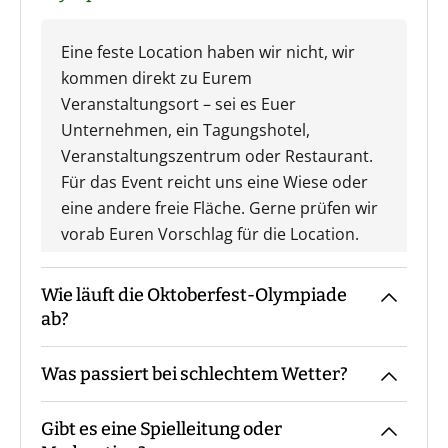
Eine feste Location haben wir nicht, wir
kommen direkt zu Eurem
Veranstaltungsort – sei es Euer
Unternehmen, ein Tagungshotel,
Veranstaltungszentrum oder Restaurant.
Für das Event reicht uns eine Wiese oder
eine andere freie Fläche. Gerne prüfen wir
vorab Euren Vorschlag für die Location.
Wie läuft die Oktoberfest-Olympiade
ab?
Was passiert bei schlechtem Wetter?
Der Guide kommt mit den Materialien zum
vereinbarten Treffpunkt, macht die
Gibt es eine Spielleitung oder
Begrüßung sowie ggf. die
Das Event findet grundsätzlich bei jedem