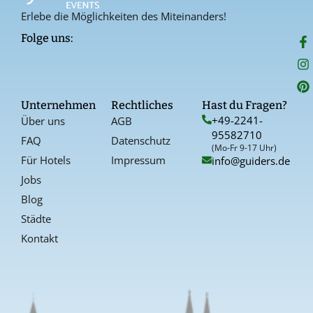
Erlebe die Möglichkeiten des Miteinanders!
F
I
P
Folge uns:
a
n
i
c
s
n
e
t
t
b
a
e
o
g
r
Unternehmen
Rechtliches
Hast du Fragen?
o
r
e
+49-2241-
Über uns
AGB
k
a
s
95582710
-
t
FAQ
Datenschutz
f
(Mo-Fr 9-17 Uhr)
Für Hotels
Impressum
info@guiders.de
Jobs
Blog
Städte
Kontakt