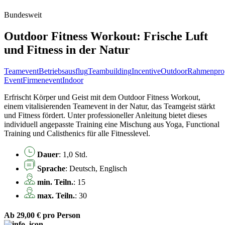
Bundesweit
Outdoor Fitness Workout: Frische Luft
und Fitness in der Natur
Teamevent
Betriebsausflug
Teambuilding
Incentive
Outdoor
Rahmenpr
Event
Firmenevent
Indoor
Erfrischt Körper und Geist mit dem Outdoor Fitness Workout,
einem vitalisierenden Teamevent in der Natur, das Teamgeist stärkt
und Fitness fördert. Unter professioneller Anleitung bietet dieses
individuell angepasste Training eine Mischung aus Yoga, Functional
Training und Calisthenics für alle Fitnesslevel.
Dauer
: 1,0 Std.
Sprache
: Deutsch, Englisch
min. Teiln.
: 15
max. Teiln.
: 30
Ab 29,00 €
pro Person