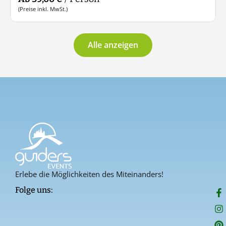
(Preise inkl. MwSt.)
Alle anzeigen
Erlebe die Möglichkeiten des Miteinanders!
F
I
P
Folge uns:
a
n
i
c
s
n
e
t
t
b
a
e