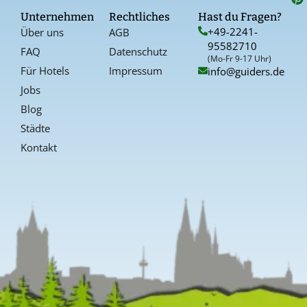
o
g
r
Unternehmen
Rechtliches
Hast du Fragen?
o
r
e
+49-2241-
Über uns
AGB
k
a
s
95582710
-
t
FAQ
Datenschutz
f
(Mo-Fr 9-17 Uhr)
Für Hotels
Impressum
info@guiders.de
Jobs
Blog
Städte
Kontakt
Kundenbewertungen und Erfahrungen zu
Guiders Events
SEHR GUT