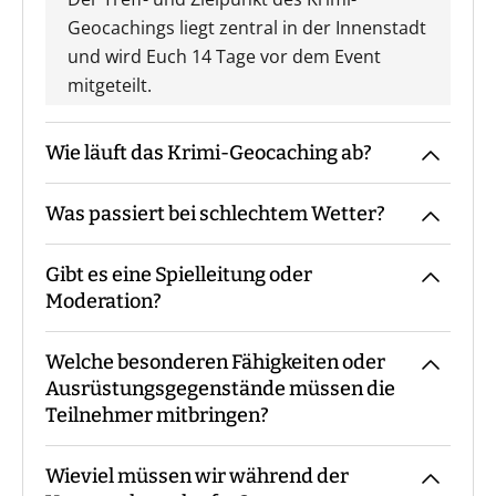
Geocachings liegt zentral in der Innenstadt
und wird Euch 14 Tage vor dem Event
mitgeteilt.
Wie läuft das Krimi-Geocaching ab?
Was passiert bei schlechtem Wetter?
Der Guide kommt mit den Materialien zum
vereinbarten Treffpunkt, macht die
Gibt es eine Spielleitung oder
Begrüßung sowie ggf. die
Das Event findet grundsätzlich bei jedem
Moderation?
Gruppeneinteilung. Danach erfolgt eine
Wetter statt. Eine Ausnahme bilden
Einweisung in Materialien und Ablauf,
Glatteis und eine amtliche
Welche besonderen Fähigkeiten oder
bevor es losgeht. Während des Events
Unwetterwarnung.
Bei unserem Krimi-Geocaching sind - je
Ausrüstungsgegenstände müssen die
begleitet Euch der Guide bzw. steht für
nach Teilnehmerzahl - immer ein oder
Teilnehmer mitbringen?
Fragen zur Verfügung. Am Ende macht der
mehrere Guides mit Euch vor Ort.
Guide eine Auswertung und eine
Wieviel müssen wir während der
Siegerehrung.
Keine besonderen Fähigkeiten oder