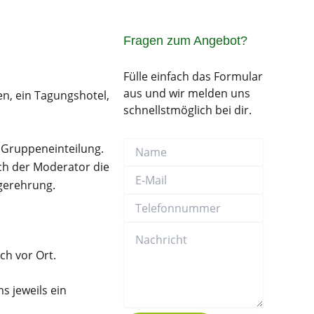
Fragen zum Angebot?
Fülle einfach das Formular
aus und wir melden uns
en, ein Tagungshotel,
schnellstmöglich bei dir.
Name
E-
Telefonnummer
Nachricht
 Gruppeneinteilung.
Mail
uch der Moderator die
gerehrung.
ch vor Ort.
s jeweils ein