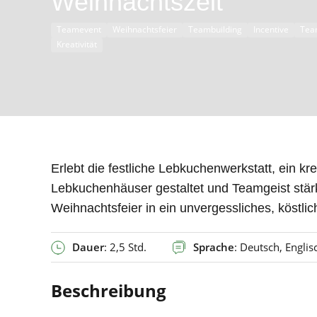
Weihnachtszeit
Teamevent
Weihnachtsfeier
Teambuilding
Incentive
Tea
Kreativität
Erlebt die festliche Lebkuchenwerkstatt, ein k
Lebkuchenhäuser gestaltet und Teamgeist stär
Weihnachtsfeier in ein unvergessliches, köstli
Dauer
: 2,5 Std.
Sprache
: Deutsch, Englis
Beschreibung