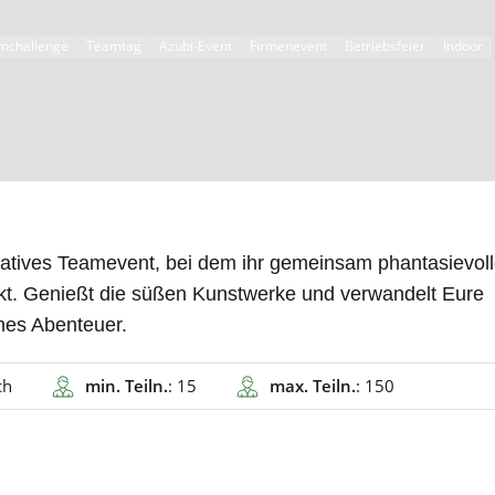
mchallenge
Teamtag
Azubi-Event
Firmenevent
Betriebsfeier
Indoor
reatives Teamevent, bei dem ihr gemeinsam phantasievol
kt. Genießt die süßen Kunstwerke und verwandelt Eure
ches Abenteuer.
ch
min. Teiln.
: 15
max. Teiln.
: 150