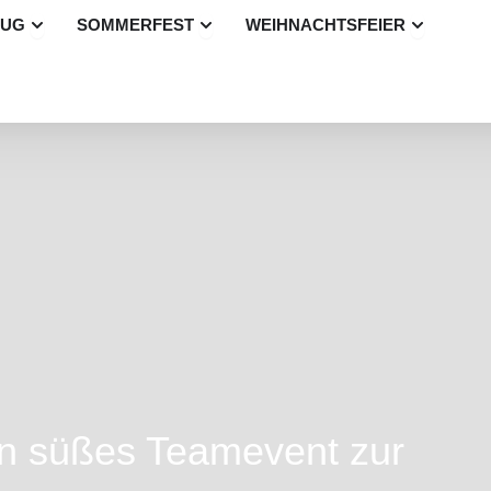
Öffne Betriebsausflug
Öffne Sommerfest
Öffne Wei
LUG
SOMMERFEST
WEIHNACHTSFEIER
in süßes Teamevent zur