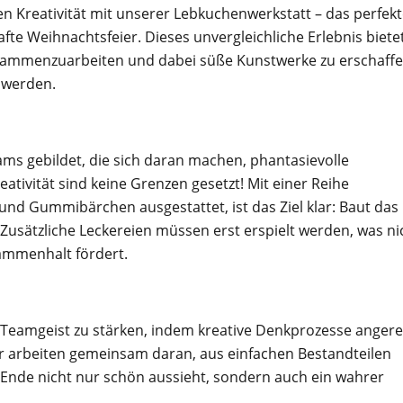
hen Kreativität mit unserer Lebkuchenwerkstatt – das perfek
te Weihnachtsfeier. Dieses unvergleichliche Erlebnis biete
sammenzuarbeiten und dabei süße Kunstwerke zu erschaffe
n werden.
ms gebildet, die sich daran machen, phantasievolle
ativität sind keine Grenzen gesetzt! Mit einer Reihe
nd Gummibärchen ausgestattet, ist das Ziel klar: Baut das
usätzliche Leckereien müssen erst erspielt werden, was ni
ammenhalt fördert.
n Teamgeist zu stärken, indem kreative Denkprozesse angere
r arbeiten gemeinsam daran, aus einfachen Bestandteilen
m Ende nicht nur schön aussieht, sondern auch ein wahrer