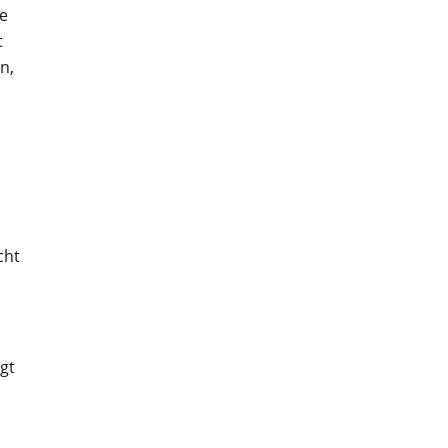
te
t
n,
cht
gt