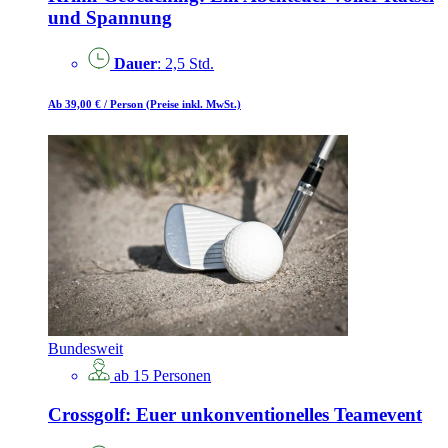
und Spannung
Dauer
: 2,5 Std.
Ab 39,00 €
/ Person
(Preise inkl. MwSt.)
Bundesweit
ab 15 Personen
Crossgolf: Euer unkonventionelles Teamevent