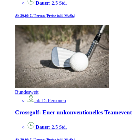
Dauer
: 2,5 Std.
Ab 39,00 €
/ Person
(Preise inkl. MwSt.)
Bundesweit
ab 15 Personen
Crossgolf: Euer unkonventionelles Teamevent
Dauer
: 2,5 Std.
Ab 39,00 €
/ Person
(Preise inkl. MwSt.)