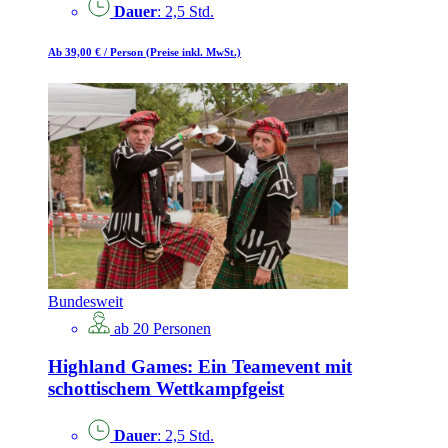
Dauer
: 2,5 Std.
Ab 39,00 €
/ Person
(Preise inkl. MwSt.)
Bundesweit
ab 20 Personen
Highland Games: Ein Teamevent mit
schottischem Wettkampfgeist
Dauer
: 2,5 Std.