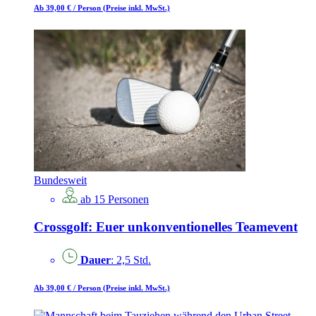
Ab 39,00 €
/ Person
(Preise inkl. MwSt.)
Bundesweit
ab 15 Personen
Crossgolf: Euer unkonventionelles Teamevent
Dauer
: 2,5 Std.
Ab 39,00 €
/ Person
(Preise inkl. MwSt.)