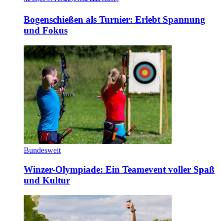
Bogenschießen als Turnier: Erlebt Spannung
und Fokus
Bundesweit
Winzer-Olympiade: Ein Teamevent voller Spaß
und Kultur