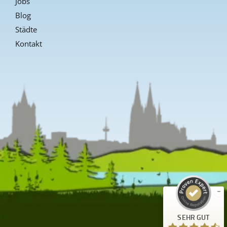
Jobs
Blog
Städte
Kontakt
Kundenbewertungen und Erfahrungen zu
Guiders Events
SEHR GUT
%
96
Empfehlungen auf
ProvenExpert.com
5,00
/
4,66
23
SEHR GUT
Bewertungen auf ProvenExpert.com