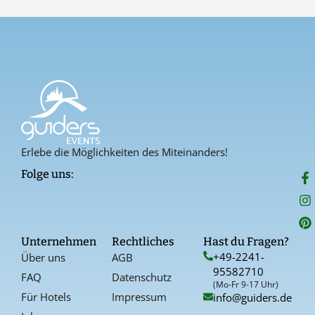
Erlebe die Möglichkeiten des Miteinanders!
F
I
P
Folge uns:
a
n
i
c
s
n
e
t
t
b
a
e
o
g
r
Unternehmen
Rechtliches
Hast du Fragen?
o
r
e
+49-2241-
Über uns
AGB
k
a
s
95582710
-
t
FAQ
Datenschutz
f
(Mo-Fr 9-17 Uhr)
Für Hotels
Impressum
info@guiders.de