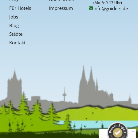
f
(Mo-Fr 9-17 Uhr)
Für Hotels
Impressum
info@guiders.de
Jobs
Blog
Städte
Kontakt
Kundenbewertungen und Erfahrungen zu
Guiders Events
SEHR GUT
%
96
Empfehlungen auf
ProvenExpert.com
5,00
/
4,66