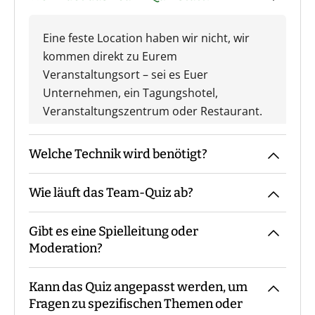
Eine feste Location haben wir nicht, wir
kommen direkt zu Eurem
Veranstaltungsort – sei es Euer
Unternehmen, ein Tagungshotel,
Veranstaltungszentrum oder Restaurant.
Welche Technik wird benötigt?
Wie läuft das Team-Quiz ab?
Wir benötigen einen Raum mit Beamer
und Leinwand oder einem großen
Gibt es eine Spielleitung oder
Bildschirm.
Der Moderator kommt mit den Materialien
Moderation?
zum vereinbarten Treffpunkt, macht die
Begrüßung sowie ggf. die
Kann das Quiz angepasst werden, um
Gruppeneinteilung. Danach erfolgt eine
Bei unserem Team-Quiz sind - je nach
Fragen zu spezifischen Themen oder
Einweisung in Materialien und Ablauf,
Teilnehmerzahl - immer ein oder mehrere