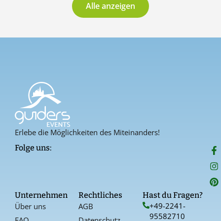
Alle anzeigen
Erlebe die Möglichkeiten des Miteinanders!
F
I
P
Folge uns:
a
n
i
c
s
n
e
t
t
b
a
e
o
g
r
Unternehmen
Rechtliches
Hast du Fragen?
o
r
e
+49-2241-
Über uns
AGB
k
a
s
95582710
-
t
FAQ
Datenschutz