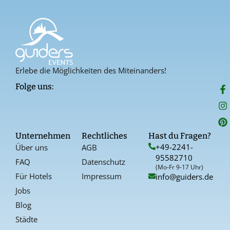
Erlebe die Möglichkeiten des Miteinanders!
F
I
P
Folge uns:
a
n
i
c
s
n
e
t
t
b
a
e
o
g
r
Unternehmen
Rechtliches
Hast du Fragen?
o
r
e
+49-2241-
Über uns
AGB
k
a
s
95582710
-
t
FAQ
Datenschutz
f
(Mo-Fr 9-17 Uhr)
Für Hotels
Impressum
info@guiders.de
Jobs
Blog
Städte