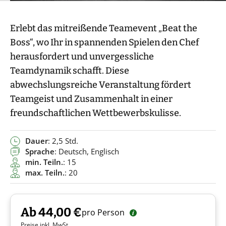
Erlebt das mitreißende Teamevent „Beat the
Boss“, wo Ihr in spannenden Spielen den Chef
herausfordert und unvergessliche
Teamdynamik schafft. Diese
abwechslungsreiche Veranstaltung fördert
Teamgeist und Zusammenhalt in einer
freundschaftlichen Wettbewerbskulisse.
Dauer
: 2,5 Std.
Sprache
: Deutsch, Englisch
min. Teiln.
: 15
max. Teiln.
: 20
Ab 44,00 €
pro Person
Preise inkl. MwSt.