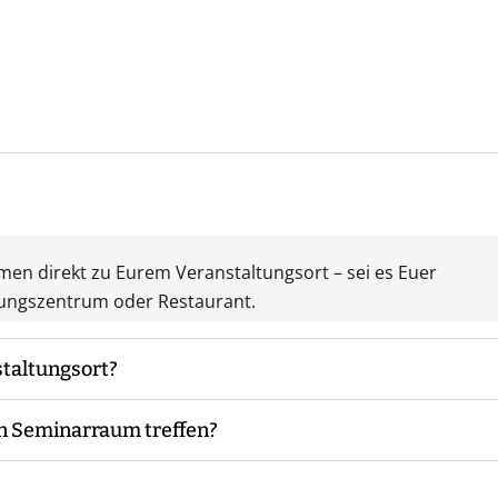
mmen direkt zu Eurem Veranstaltungsort – sei es Euer
tungszentrum oder Restaurant.
taltungsort?
n Seminarraum treffen?
 Teilnehmer bieten. Sonst wird nur fließendes Wasser
tbeginn und übernehmen alle nötigen Vorbereitungen, um