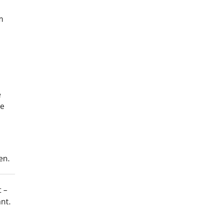
m
e
ne
en.
 –
nt.