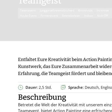
Teamgeist
Teamevent
Junggesellinnenabschied
Kreativität
Incentive
Azubi-Event
Firmenevent
Betriebsfeier
Indoor
Kick-Off
Entfaltet Eure Kreativität beim Action Painti
Kunstwerk, das Eure Zusammenarbeit widerspi
Erfahrung, die Teamgeist fördert und bleiben
Dauer
: 2,5 Std.
Sprache
: Deutsch, Englis
Beschreibung
Betretet die Welt der Kreativität mit unserem einz
Teamevent, bietet Action Painting eine erfrisch