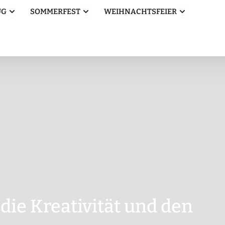
Öffne Betriebsausflug
Öffne Sommerfest
Öffne Weihn
UG
SOMMERFEST
WEIHNACHTSFEIER
 die Kreativität und den