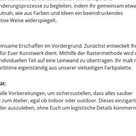
eränderungsprozesse zu begleiten, indem Ihr gemeinsam etw
hautnah, wie aus Farben und Ideen ein beeindruckendes
tive Weise widerspiegelt.
insame Erschaffen im Vordergrund. Zunächst entwickelt Ihr
 für Euer Kunstwerk dient. Mithilfe der Rastermethode wird 
ndividuellen Teil auf eine Leinwand zu übertragen. Ihr malt 
töne eigenständig aus unserer vielseitigen Farbpalette.
ät:
e Vorbereitungen, um sicherzustellen, dass alles sauber
zum Atelier, egal ob indoor oder outdoor. Dieses einzigart
e Ader auszuleben, ohne Euch um logistische Details kümmern