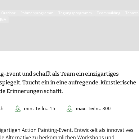
Outdoor
Rahmenprogramm
Tagungsprogramm
Teambuilding
Teamta
JGA
ng-Event und schafft als Team ein einzigartiges
egelt. Taucht ein in eine aufregende, künstlerische
de Erinnerungen schafft.
ch
min. Teiln.
: 15
max. Teiln.
: 300
igartigen Action Painting-Event. Entwickelt als innovatives
ende Alternative zu herkömmlichen Workshops und