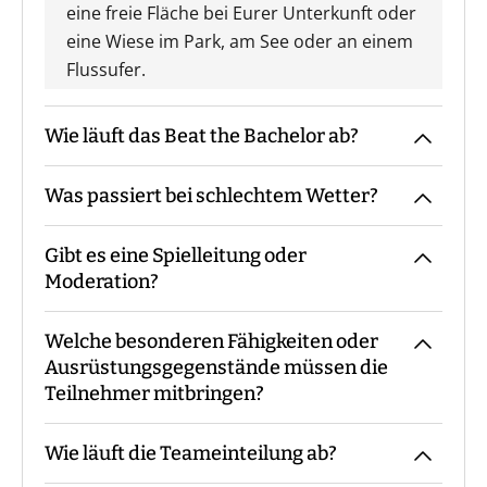
eine freie Fläche bei Eurer Unterkunft oder
eine Wiese im Park, am See oder an einem
Flussufer.
Wie läuft das Beat the Bachelor ab?
Was passiert bei schlechtem Wetter?
Der Guide kommt mit den Materialien zum
vereinbarten Treffpunkt, macht die
Gibt es eine Spielleitung oder
Begrüßung sowie ggf. die
Das Event findet grundsätzlich bei jedem
Moderation?
Gruppeneinteilung. Danach erfolgt eine
Wetter statt. Eine Ausnahme bildet eine
Einweisung in Materialien und Ablauf,
amtliche Unwetterwarnung.
Welche besonderen Fähigkeiten oder
bevor es losgeht. Während des Events
Bei unserem Beat the Bachelor ist immer
Ausrüstungsgegenstände müssen die
begleitet Euch der Guide die ganze Zeit
ein Guide mit Euch vor Ort.
Teilnehmer mitbringen?
bzw. steht für Fragen zur Verfügung. Am
Ende macht der Guide eine Auswertung
Wie läuft die Teameinteilung ab?
und eine Siegerehrung.
Es sind keine speziellen Vorkenntnisse