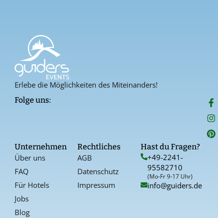
Erlebe die Möglichkeiten des Miteinanders!
F
I
P
Folge uns:
a
n
i
c
s
n
e
t
t
b
a
e
o
g
r
Unternehmen
Rechtliches
Hast du Fragen?
o
r
e
+49-2241-
Über uns
AGB
k
a
s
95582710
-
t
FAQ
Datenschutz
f
(Mo-Fr 9-17 Uhr)
Für Hotels
Impressum
info@guiders.de
Jobs
Blog