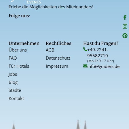
Erlebe die Möglichkeiten des Miteinanders!
F
I
P
Folge uns:
a
n
i
c
s
n
e
t
t
b
a
e
o
g
r
Unternehmen
Rechtliches
Hast du Fragen?
o
r
e
+49-2241-
Über uns
AGB
k
a
s
95582710
-
t
FAQ
Datenschutz
f
(Mo-Fr 9-17 Uhr)
Für Hotels
Impressum
info@guiders.de
Jobs
Blog
Städte
Kontakt