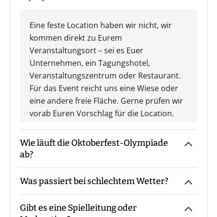
Eine feste Location haben wir nicht, wir
kommen direkt zu Eurem
Veranstaltungsort – sei es Euer
Unternehmen, ein Tagungshotel,
Veranstaltungszentrum oder Restaurant.
Für das Event reicht uns eine Wiese oder
eine andere freie Fläche. Gerne prüfen wir
vorab Euren Vorschlag für die Location.
Wie läuft die Oktoberfest-Olympiade
ab?
Was passiert bei schlechtem Wetter?
Der Guide kommt mit den Materialien zum
vereinbarten Treffpunkt, macht die
Gibt es eine Spielleitung oder
Begrüßung sowie ggf. die
Das Event findet grundsätzlich bei jedem