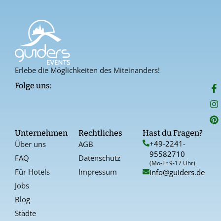
Erlebe die Möglichkeiten des Miteinanders!
F
I
P
Folge uns:
a
n
i
c
s
n
e
t
t
b
a
e
o
g
r
Unternehmen
Rechtliches
Hast du Fragen?
o
r
e
+49-2241-
Über uns
AGB
k
a
s
95582710
-
t
FAQ
Datenschutz
f
(Mo-Fr 9-17 Uhr)
Für Hotels
Impressum
info@guiders.de
Jobs
Blog
Städte